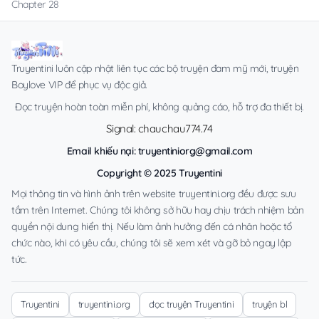
Chapter 28
Truyentini luôn cập nhật liên tục các bộ truyện đam mỹ mới, truyện
Boylove VIP để phục vụ độc giả.
Đọc truyện hoàn toàn miễn phí, không quảng cáo, hỗ trợ đa thiết bị.
Signal: chauchau774.74
Email khiếu nại:
truyentiniorg@gmail.com
Copyright © 2025 Truyentini
Mọi thông tin và hình ảnh trên website truyentini.org đều được sưu
tầm trên Internet. Chúng tôi không sở hữu hay chịu trách nhiệm bản
quyền nội dung hiển thị. Nếu làm ảnh hưởng đến cá nhân hoặc tổ
chức nào, khi có yêu cầu, chúng tôi sẽ xem xét và gỡ bỏ ngay lập
tức.
Truyentini
truyentini.org
đọc truyện Truyentini
truyện bl