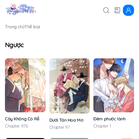
Trang chủ
Thể loại
Ngược
Cây Không Có Rễ
Đêm phước lành
Dưới Tán Hoa Mơ
Chapter 97.6
Chapter 1
Chapter 97