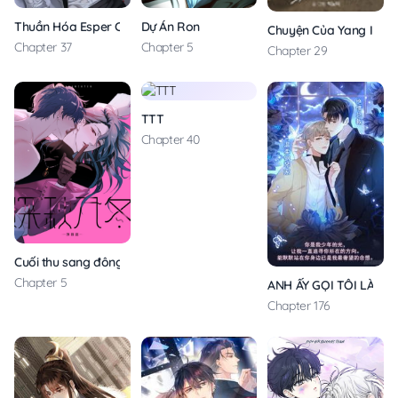
Thuần Hóa Esper Cuồng Si Lần 2
Dự Án Ron
Chuyện Của Yang Il Wo
Chapter 37
Chapter 5
Chapter 29
TTT
Chapter 40
Cuối thu sang đông
Chapter 5
ANH ẤY GỌI TÔI LÀ HẮ
Chapter 176