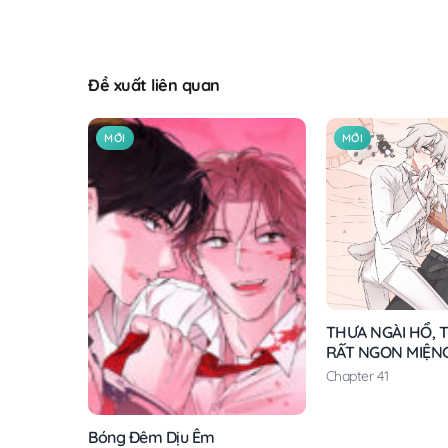
Đề xuất liên quan
MỚI
MỚI
THƯA NGÀI HỔ, T
RẤT NGON MIỆN
Chapter 41
Bóng Đêm Dịu Êm