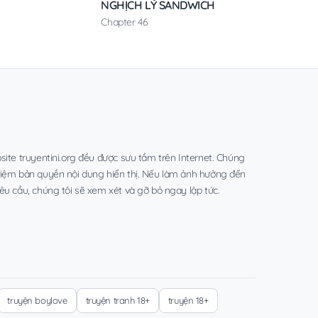
NGHỊCH LÝ SANDWICH
Chapter 46
site truyentini.org đều được sưu tầm trên Internet. Chúng
hiệm bản quyền nội dung hiển thị. Nếu làm ảnh hưởng đến
êu cầu, chúng tôi sẽ xem xét và gỡ bỏ ngay lập tức.
truyện boylove
truyện tranh 18+
truyện 18+