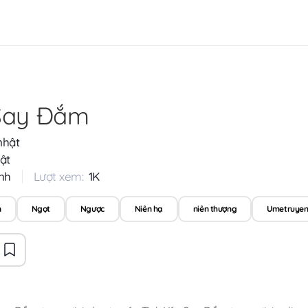
 Say Đắm
nhật
ật
nh
Lượt xem:
1K
n
Ngọt
Ngược
Niên hạ
niên thượng
Umetruye