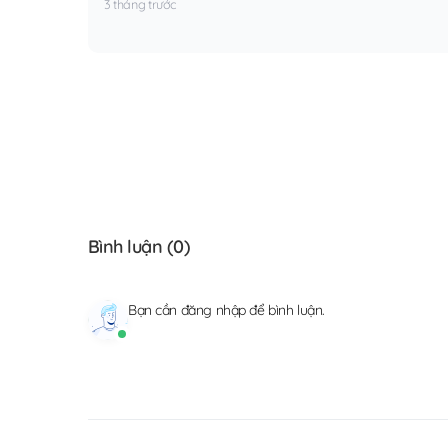
3 tháng trước
Bình luận (
0
)
Bạn cần
đăng nhập
để bình luận.