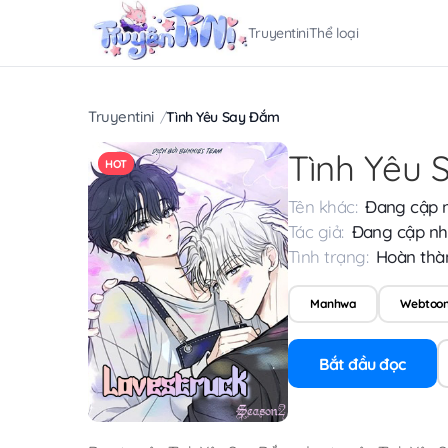
Truyentini
Thể loại
Truyentini
Tình Yêu Say Đắm
Tình Yêu
HOT
Tên khác:
Đang cập 
Tác giả:
Đang cập nh
Tình trạng:
Hoàn thà
Manhwa
Webtoo
Bắt đầu đọc