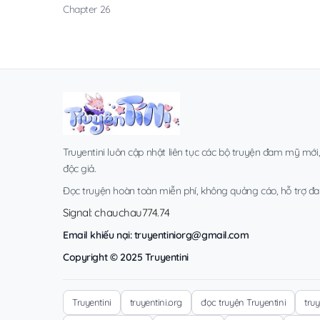
Chapter 26
Truyentini luôn cập nhật liên tục các bộ truyện đam mỹ mới
độc giả.
Đọc truyện hoàn toàn miễn phí, không quảng cáo, hỗ trợ đa t
Signal: chauchau774.74
Email khiếu nại:
truyentiniorg@gmail.com
Copyright © 2025 Truyentini
Truyentini
truyentini.org
đọc truyện Truyentini
tru