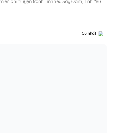
 miễn phí
,
truyện tranh Tình Yêu Say Đắm
,
Tình Yêu
Cũ nhất