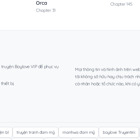
Orca
Chapter 145
Chapter 31
, truyện Boylove VIP để phục vụ
Mọi thông tin và hình ảnh trên web
tôi không sở hữu hay chịu trách n
hiết bị.
cá nhân hoặc tổ chức nào, khi có y
yện bl
truyện tranh đam mỹ
manhwa đam mỹ
boylove Truyentini