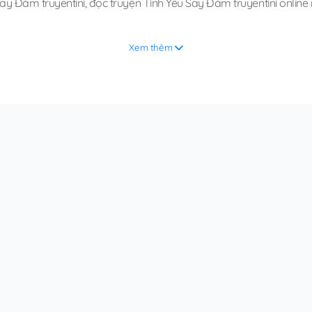
Say Đắm truyentini
,
đọc truyện Tình Yêu Say Đắm truyentini online
Xem thêm