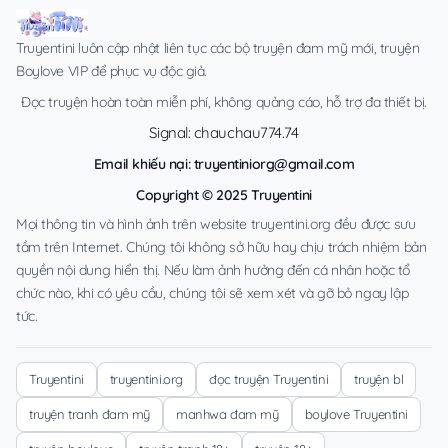
Truyentini luôn cập nhật liên tục các bộ truyện đam mỹ mới, truyện
Boylove VIP để phục vụ độc giả.
Đọc truyện hoàn toàn miễn phí, không quảng cáo, hỗ trợ đa thiết bị.
Signal: chauchau774.74
Email khiếu nại:
truyentiniorg@gmail.com
Copyright © 2025 Truyentini
Mọi thông tin và hình ảnh trên website truyentini.org đều được sưu
tầm trên Internet. Chúng tôi không sở hữu hay chịu trách nhiệm bản
quyền nội dung hiển thị. Nếu làm ảnh hưởng đến cá nhân hoặc tổ
chức nào, khi có yêu cầu, chúng tôi sẽ xem xét và gỡ bỏ ngay lập
tức.
Truyentini
truyentini.org
đọc truyện Truyentini
truyện bl
truyện tranh đam mỹ
manhwa đam mỹ
boylove Truyentini