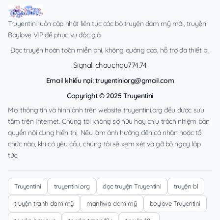
Truyentini luôn cập nhật liên tục các bộ truyện đam mỹ mới, truyện
Boylove VIP để phục vụ độc giả.
Đọc truyện hoàn toàn miễn phí, không quảng cáo, hỗ trợ đa thiết bị.
Signal: chauchau774.74
Email khiếu nại:
truyentiniorg@gmail.com
Copyright © 2025 Truyentini
Mọi thông tin và hình ảnh trên website truyentini.org đều được sưu
tầm trên Internet. Chúng tôi không sở hữu hay chịu trách nhiệm bản
quyền nội dung hiển thị. Nếu làm ảnh hưởng đến cá nhân hoặc tổ
chức nào, khi có yêu cầu, chúng tôi sẽ xem xét và gỡ bỏ ngay lập
tức.
Truyentini
truyentini.org
đọc truyện Truyentini
truyện bl
truyện tranh đam mỹ
manhwa đam mỹ
boylove Truyentini