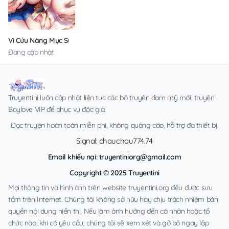
Vì Cứu Nàng Mục Sư Thanh Mai Trúc Mã, Dũng Giả Đã Sa Đoạ Thành
Đang cập nhật
Truyentini luôn cập nhật liên tục các bộ truyện đam mỹ mới, truyện
Boylove VIP để phục vụ độc giả.
Đọc truyện hoàn toàn miễn phí, không quảng cáo, hỗ trợ đa thiết bị.
Signal: chauchau774.74
Email khiếu nại:
truyentiniorg@gmail.com
Copyright © 2025 Truyentini
Mọi thông tin và hình ảnh trên website truyentini.org đều được sưu
tầm trên Internet. Chúng tôi không sở hữu hay chịu trách nhiệm bản
quyền nội dung hiển thị. Nếu làm ảnh hưởng đến cá nhân hoặc tổ
chức nào, khi có yêu cầu, chúng tôi sẽ xem xét và gỡ bỏ ngay lập