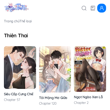
Trang chủ
Thể loại
Thiên Thai
Siêu Cấp Cưng Chiều
Ngọt Ngào Xen Lẫn Đ
Tôi Mộng Mơ Giữa Ban Ngày
Chapter 57
Chapter 2
Chapter 120