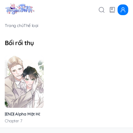
Trang chủ
Thể loại
Bối rối thụ
|END| Alpha Mặt Hàng Không Thể Trả
Chapter 7