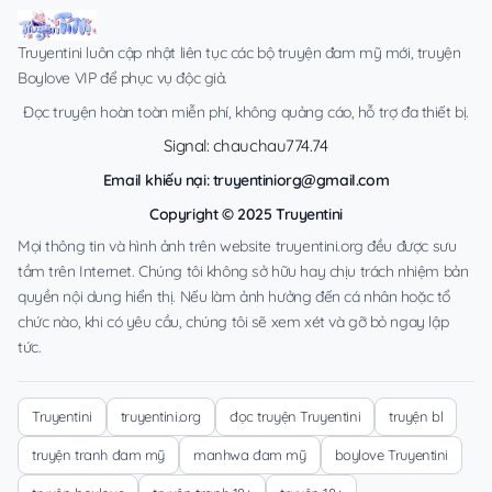
Truyentini luôn cập nhật liên tục các bộ truyện đam mỹ mới, truyện
Boylove VIP để phục vụ độc giả.
Đọc truyện hoàn toàn miễn phí, không quảng cáo, hỗ trợ đa thiết bị.
Signal: chauchau774.74
Email khiếu nại:
truyentiniorg@gmail.com
Copyright © 2025 Truyentini
Mọi thông tin và hình ảnh trên website truyentini.org đều được sưu
tầm trên Internet. Chúng tôi không sở hữu hay chịu trách nhiệm bản
quyền nội dung hiển thị. Nếu làm ảnh hưởng đến cá nhân hoặc tổ
chức nào, khi có yêu cầu, chúng tôi sẽ xem xét và gỡ bỏ ngay lập
tức.
Truyentini
truyentini.org
đọc truyện Truyentini
truyện bl
truyện tranh đam mỹ
manhwa đam mỹ
boylove Truyentini