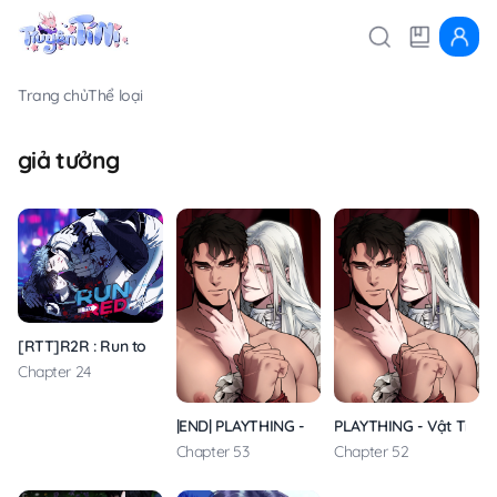
Trang chủ
Thể loại
giả tưởng
[RTT]R2R : Run to Red
Chapter 24
|END| PLAYTHING - Vật Tiêu Khiển Của Vị Đại 
PLAYTHING - Vật Tiêu K
Chapter 53
Chapter 52