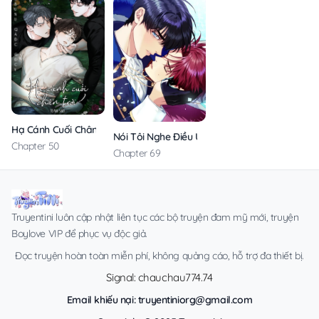
Hạ Cánh Cuối Chân Trời
Nói Tôi Nghe Điều Ước Của Cậu!
Chapter 50
Chapter 69
Truyentini luôn cập nhật liên tục các bộ truyện đam mỹ mới, truyện
Boylove VIP để phục vụ độc giả.
Đọc truyện hoàn toàn miễn phí, không quảng cáo, hỗ trợ đa thiết bị.
Signal: chauchau774.74
Email khiếu nại:
truyentiniorg@gmail.com