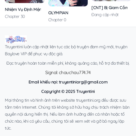
[CNT] Bị Giam Cầm Cù
Nhiệm Vụ Định Mệnh
OLYMPIAN
Đang cập nhật
Chapter 30
Chapter 0
Truyentini luôn cập nhật liên tục các bộ truyện đam mỹ mới, truyện
Boylove VIP để phục vụ độc giả.
Đọc truyện hoàn toàn miễn phí, không quảng cáo, hỗ trợ đa thiết bị.
Signal: chauchau774.74
Email khiếu nại:
truyentiniorg@gmail.com
Copyright © 2025 Truyentini
Mọi thông tin và hình ảnh trên website truyentini.org đều được sưu
tầm trên Internet. Chúng tôi không sở hữu hay chịu trách nhiệm bản
quyền nội dung hiển thị. Nếu làm ảnh hưởng đến cá nhân hoặc tổ
chức nào, khi có yêu cầu, chúng tôi sẽ xem xét và gỡ bỏ ngay lập
tức.