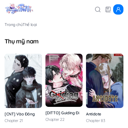
Trang chủ
Thể loại
Thụ mỹ nam
[DITTO] Guiding Điên Loạn
[CNT] Vào Đông
Antidote
Chapter 22
Chapter 21
Chapter 83