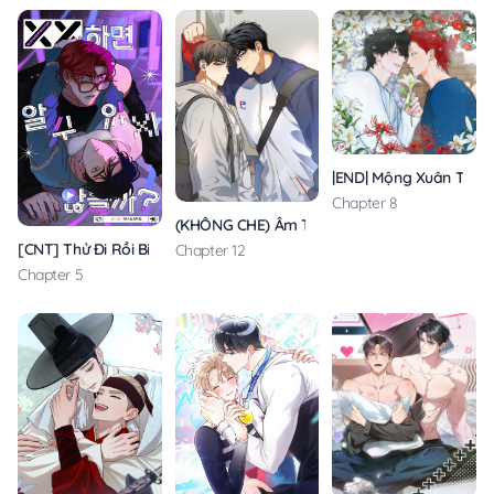
|END| Mộng Xuân Thì
Chapter 8
(KHÔNG CHE) Âm Thầm Tuổi Đôi Mươi
[CNT] Thử Đi Rồi Biết
Chapter 12
Chapter 5