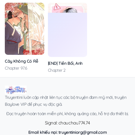
Cây Không Có Rễ
|END| Tiền Bối, Anh Không Nhớ Em Sao?
Chapter 97.6
Chapter 2
Truyentini luôn cập nhật liên tục các bộ truyện đam mỹ mới, truyện
Boylove VIP để phục vụ độc giả.
Đọc truyện hoàn toàn miễn phí, không quảng cáo, hỗ trợ đa thiết bị.
Signal: chauchau774.74
Email khiếu nại:
truyentiniorg@gmail.com