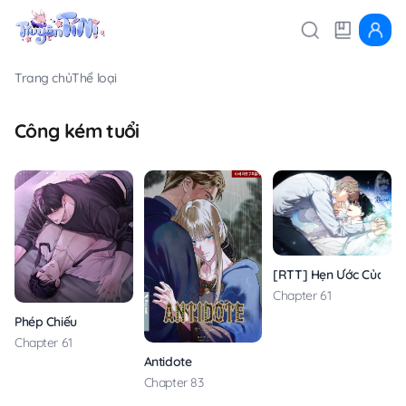
Trang chủ
Thể loại
Công kém tuổi
[RTT] Hẹn Ước Của Ki
Chapter 61
Phép Chiếu
Chapter 61
Antidote
Chapter 83