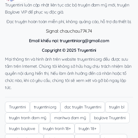
Truyentini luôn cập nhật liên tục các bộ truyện đam mỹ mới, truyện
Boylove VIP để phục vụ độc giả.
Đọc truyện hoàn toàn miễn phí, không quảng cáo, hỗ trợ đa thiết bị.
Signal: chauchau774.74
Email khiếu nại:
truyentiniorg@gmail.com
Copyright © 2025 Truyentini
Mọi thông tin và hình ảnh trên website truyentini.org đều được sưu
tầm trên Internet. Chúng tôi không sở hữu hay chịu trách nhiệm bản
quyền nội dung hiển thị. Nếu làm ảnh hưởng đến cá nhân hoặc tổ
chức nào, khi có yêu cầu, chúng tôi sẽ xem xét và gỡ bỏ ngay lập
tức.
Truyentini
truyentini.org
đọc truyện Truyentini
truyện bl
truyện tranh đam mỹ
manhwa đam mỹ
boylove Truyentini
truyện boylove
truyện tranh 18+
truyện 18+