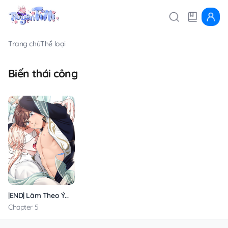
Trang chủ
Thể loại
Biến thái công
|END| Làm Theo Ý... Thần Mơ Đi Nhá?!
Chapter 5