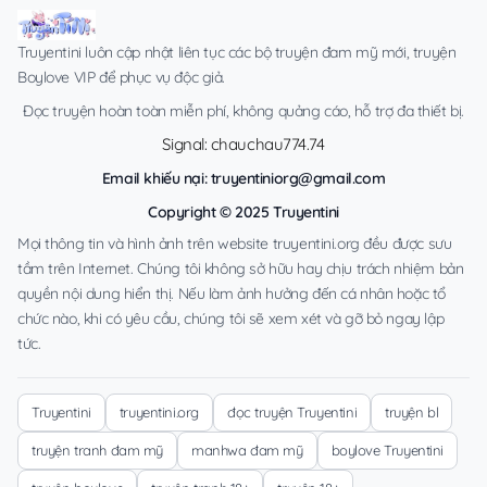
Truyentini luôn cập nhật liên tục các bộ truyện đam mỹ mới, truyện
Boylove VIP để phục vụ độc giả.
Đọc truyện hoàn toàn miễn phí, không quảng cáo, hỗ trợ đa thiết bị.
Signal: chauchau774.74
Email khiếu nại:
truyentiniorg@gmail.com
Copyright © 2025 Truyentini
Mọi thông tin và hình ảnh trên website truyentini.org đều được sưu
tầm trên Internet. Chúng tôi không sở hữu hay chịu trách nhiệm bản
quyền nội dung hiển thị. Nếu làm ảnh hưởng đến cá nhân hoặc tổ
chức nào, khi có yêu cầu, chúng tôi sẽ xem xét và gỡ bỏ ngay lập
tức.
Truyentini
truyentini.org
đọc truyện Truyentini
truyện bl
truyện tranh đam mỹ
manhwa đam mỹ
boylove Truyentini