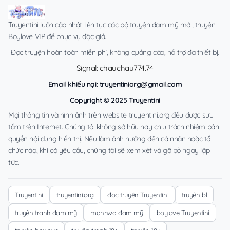
Truyentini luôn cập nhật liên tục các bộ truyện đam mỹ mới, truyện
Boylove VIP để phục vụ độc giả.
Đọc truyện hoàn toàn miễn phí, không quảng cáo, hỗ trợ đa thiết bị.
Signal: chauchau774.74
Email khiếu nại:
truyentiniorg@gmail.com
Copyright © 2025 Truyentini
Mọi thông tin và hình ảnh trên website truyentini.org đều được sưu
tầm trên Internet. Chúng tôi không sở hữu hay chịu trách nhiệm bản
quyền nội dung hiển thị. Nếu làm ảnh hưởng đến cá nhân hoặc tổ
chức nào, khi có yêu cầu, chúng tôi sẽ xem xét và gỡ bỏ ngay lập
tức.
Truyentini
truyentini.org
đọc truyện Truyentini
truyện bl
truyện tranh đam mỹ
manhwa đam mỹ
boylove Truyentini