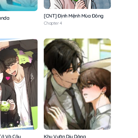
[CNT] Định Mệnh Mùa Đông
anda
Chapter 4
Tớ Và Cậu
Khu Vườn Dịu Dàng