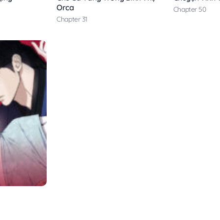
Orca
Chapter 50
Chapter 31