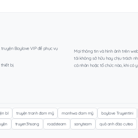
, truyện Boylove VIP để phục vụ
Mọi thông tin và hình ảnh trên web
tôi không sở hữu hay chịu trách n
hiết bị.
cá nhân hoặc tổ chức nào, khi có y
yện bl
truyện tranh đam mỹ
manhwa đam mỹ
boylove Truyentini
ruyện
truyen3hsang
roadsteam
sanyteam
quả anh đào cuteo