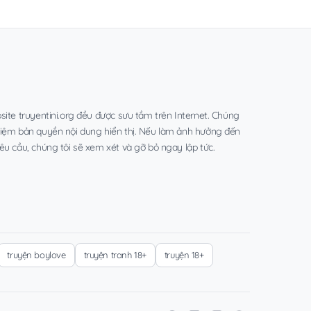
site truyentini.org đều được sưu tầm trên Internet. Chúng
hiệm bản quyền nội dung hiển thị. Nếu làm ảnh hưởng đến
êu cầu, chúng tôi sẽ xem xét và gỡ bỏ ngay lập tức.
truyện boylove
truyện tranh 18+
truyện 18+