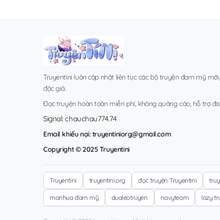
Truyentini luôn cập nhật liên tục các bộ truyện đam mỹ mới
độc giả.
Đọc truyện hoàn toàn miễn phí, không quảng cáo, hỗ trợ đa t
Signal: chauchau774.74
Email khiếu nại:
truyentiniorg@gmail.com
Copyright © 2025 Truyentini
Truyentini
truyentini.org
đọc truyện Truyentini
tru
manhua đam mỹ
dualeotruyen
navyteam
lazy t