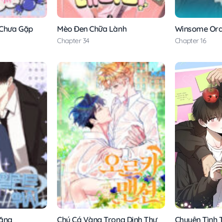
 Chưa Gặp
Mèo Đen Chữa Lành
Winsome Or
Chapter 34
Chapter 16
Chuyện Tình 
Lặng
Chú Cá Vàng Trong Dinh Thự