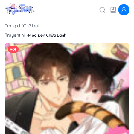
Trang chủ
Thể loại
Truyentini
Mèo Đen Chữa Lành
HOT