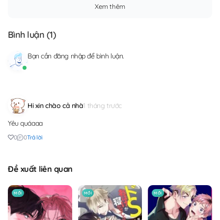
Xem thêm
Bình luận (
1
)
Bạn cần
đăng nhập
để bình luận.
Hi xin chào cả nhà
1 tháng trước
Yêu quáaaa
0
0
Trả lời
Đề xuất liên quan
MỚI
MỚI
MỚI