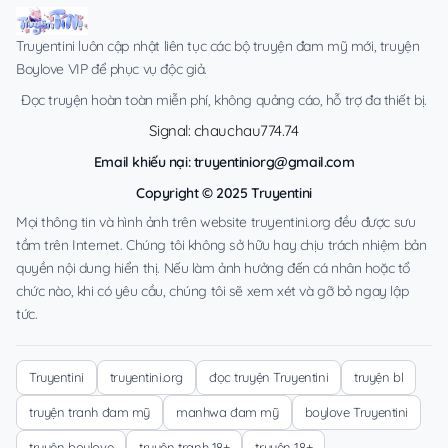
Truyentini luôn cập nhật liên tục các bộ truyện đam mỹ mới, truyện
Boylove VIP để phục vụ độc giả.
Đọc truyện hoàn toàn miễn phí, không quảng cáo, hỗ trợ đa thiết bị.
Signal: chauchau774.74
Email khiếu nại:
truyentiniorg@gmail.com
Copyright © 2025 Truyentini
Mọi thông tin và hình ảnh trên website truyentini.org đều được sưu
tầm trên Internet. Chúng tôi không sở hữu hay chịu trách nhiệm bản
quyền nội dung hiển thị. Nếu làm ảnh hưởng đến cá nhân hoặc tổ
chức nào, khi có yêu cầu, chúng tôi sẽ xem xét và gỡ bỏ ngay lập
tức.
Truyentini
truyentini.org
đọc truyện Truyentini
truyện bl
truyện tranh đam mỹ
manhwa đam mỹ
boylove Truyentini
truyện boylove
truyện tranh 18+
truyện 18+