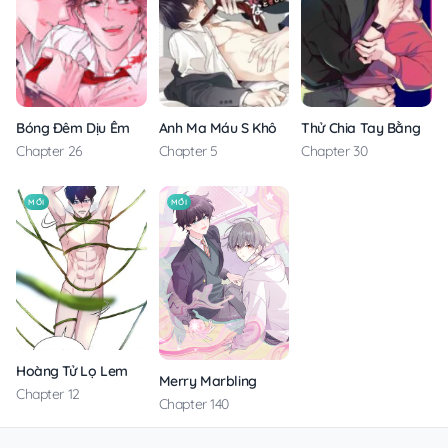
Anh Ma Máu S Không Cho Tôi Ngủ Yên
Thử Chia Tay Bằng Các
Bóng Đêm Dịu Êm
Chapter 5
Chapter 30
Chapter 26
MỚI
MỚI
Hoàng Tử Lọ Lem
Merry Marbling
Chapter 12
Chapter 140