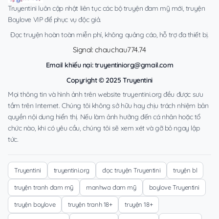
Truyentini luôn cập nhật liên tục các bộ truyện đam mỹ mới, truyện
Boylove VIP để phục vụ độc giả.
Đọc truyện hoàn toàn miễn phí, không quảng cáo, hỗ trợ đa thiết bị.
Signal: chauchau774.74
Email khiếu nại:
truyentiniorg@gmail.com
Copyright © 2025 Truyentini
Mọi thông tin và hình ảnh trên website truyentini.org đều được sưu
tầm trên Internet. Chúng tôi không sở hữu hay chịu trách nhiệm bản
quyền nội dung hiển thị. Nếu làm ảnh hưởng đến cá nhân hoặc tổ
chức nào, khi có yêu cầu, chúng tôi sẽ xem xét và gỡ bỏ ngay lập
tức.
Truyentini
truyentini.org
đọc truyện Truyentini
truyện bl
truyện tranh đam mỹ
manhwa đam mỹ
boylove Truyentini
truyện boylove
truyện tranh 18+
truyện 18+