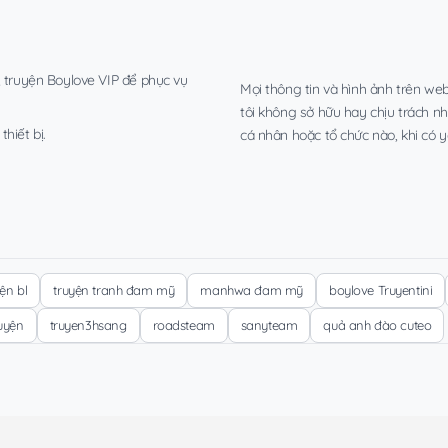
, truyện Boylove VIP để phục vụ
Mọi thông tin và hình ảnh trên web
tôi không sở hữu hay chịu trách n
hiết bị.
cá nhân hoặc tổ chức nào, khi có y
yện bl
truyện tranh đam mỹ
manhwa đam mỹ
boylove Truyentini
ruyện
truyen3hsang
roadsteam
sanyteam
quả anh đào cuteo