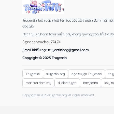
Truyentini luôn cập nhật liên tục các bộ truyện đam mỹ mới
độc giả.
Đọc truyện hoàn toàn miễn phí, không quảng cáo, hỗ trợ đa t
Signal: chauchau774.74
Email khiếu nại:
truyentiniorg@gmail.com
Copyright © 2025 Truyentini
Truyentini
truyentini.org
đọc truyện Truyentini
tru
manhua đam mỹ
dualeotruyen
navyteam
lazy t
Copyright © 2025 truyentini.org. All rights reserved.