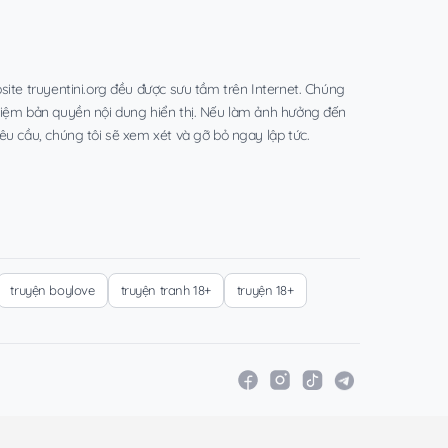
site truyentini.org đều được sưu tầm trên Internet. Chúng
hiệm bản quyền nội dung hiển thị. Nếu làm ảnh hưởng đến
êu cầu, chúng tôi sẽ xem xét và gỡ bỏ ngay lập tức.
truyện boylove
truyện tranh 18+
truyện 18+