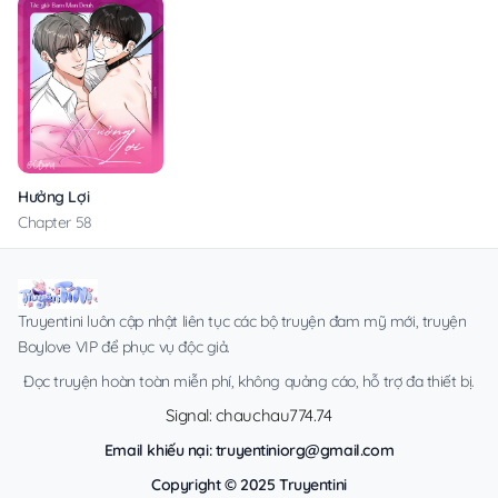
Hưởng Lợi
Chapter 58
Truyentini luôn cập nhật liên tục các bộ truyện đam mỹ mới, truyện
Boylove VIP để phục vụ độc giả.
Đọc truyện hoàn toàn miễn phí, không quảng cáo, hỗ trợ đa thiết bị.
Signal: chauchau774.74
Email khiếu nại:
truyentiniorg@gmail.com
Copyright © 2025 Truyentini