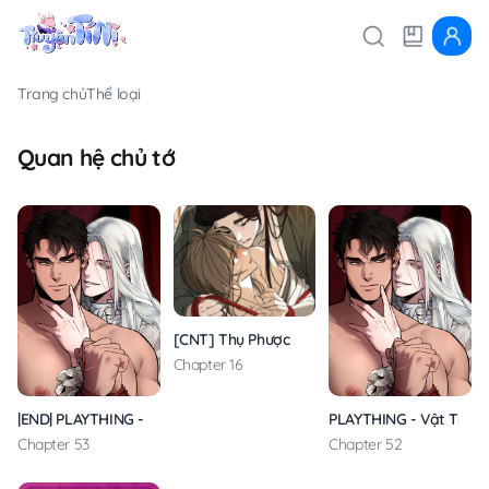
Trang chủ
Thể loại
Quan hệ chủ tớ
[CNT] Thụ Phược
Chapter 16
|END| PLAYTHING - Vật Tiêu Khiển Của Vị Đại Công Tước
PLAYTHING - Vật Tiêu K
Chapter 53
Chapter 52