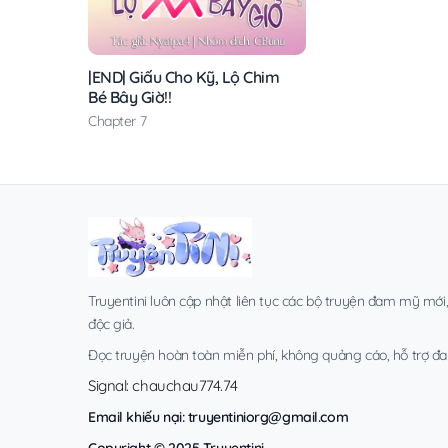
|END| Giấu Cho Kỹ, Lộ Chim
Bé Bây Giờ!!
Chapter 7
Truyentini luôn cập nhật liên tục các bộ truyện đam mỹ mới
độc giả.
Đọc truyện hoàn toàn miễn phí, không quảng cáo, hỗ trợ đa t
Signal: chauchau774.74
Email khiếu nại:
truyentiniorg@gmail.com