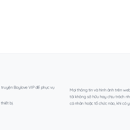
, truyện Boylove VIP để phục vụ
Mọi thông tin và hình ảnh trên web
tôi không sở hữu hay chịu trách n
hiết bị.
cá nhân hoặc tổ chức nào, khi có y