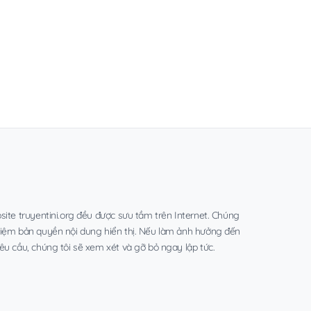
site truyentini.org đều được sưu tầm trên Internet. Chúng
hiệm bản quyền nội dung hiển thị. Nếu làm ảnh hưởng đến
êu cầu, chúng tôi sẽ xem xét và gỡ bỏ ngay lập tức.