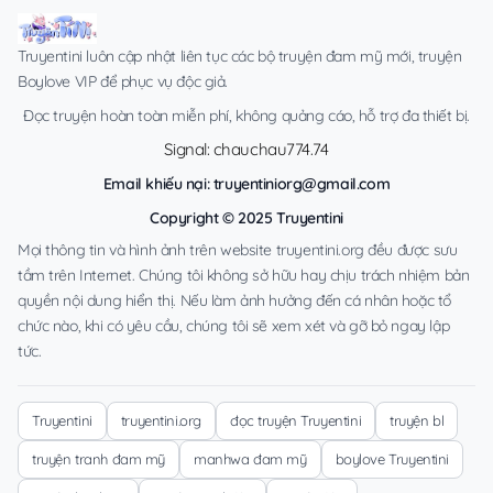
Truyentini luôn cập nhật liên tục các bộ truyện đam mỹ mới, truyện
Boylove VIP để phục vụ độc giả.
Đọc truyện hoàn toàn miễn phí, không quảng cáo, hỗ trợ đa thiết bị.
Signal: chauchau774.74
Email khiếu nại:
truyentiniorg@gmail.com
Copyright © 2025 Truyentini
Mọi thông tin và hình ảnh trên website truyentini.org đều được sưu
tầm trên Internet. Chúng tôi không sở hữu hay chịu trách nhiệm bản
quyền nội dung hiển thị. Nếu làm ảnh hưởng đến cá nhân hoặc tổ
chức nào, khi có yêu cầu, chúng tôi sẽ xem xét và gỡ bỏ ngay lập
tức.
Truyentini
truyentini.org
đọc truyện Truyentini
truyện bl
truyện tranh đam mỹ
manhwa đam mỹ
boylove Truyentini