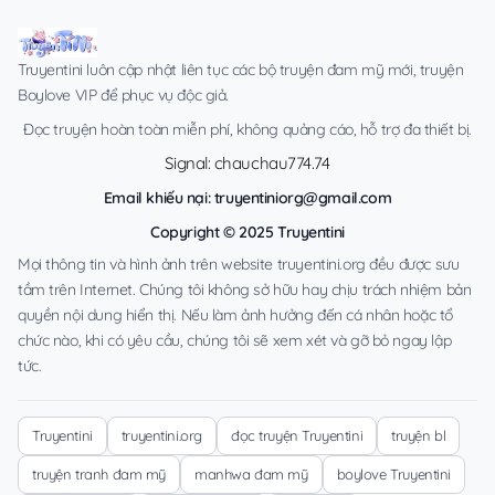
Truyentini luôn cập nhật liên tục các bộ truyện đam mỹ mới, truyện
Boylove VIP để phục vụ độc giả.
Đọc truyện hoàn toàn miễn phí, không quảng cáo, hỗ trợ đa thiết bị.
Signal: chauchau774.74
Email khiếu nại:
truyentiniorg@gmail.com
Copyright © 2025 Truyentini
Mọi thông tin và hình ảnh trên website truyentini.org đều được sưu
tầm trên Internet. Chúng tôi không sở hữu hay chịu trách nhiệm bản
quyền nội dung hiển thị. Nếu làm ảnh hưởng đến cá nhân hoặc tổ
chức nào, khi có yêu cầu, chúng tôi sẽ xem xét và gỡ bỏ ngay lập
tức.
Truyentini
truyentini.org
đọc truyện Truyentini
truyện bl
truyện tranh đam mỹ
manhwa đam mỹ
boylove Truyentini