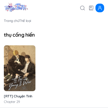
Trang chủ
Thể loại
thụ cống hiến
[RTT] Chuyện Tình Của Tôi Và Yang Il Woo
Chapter 29