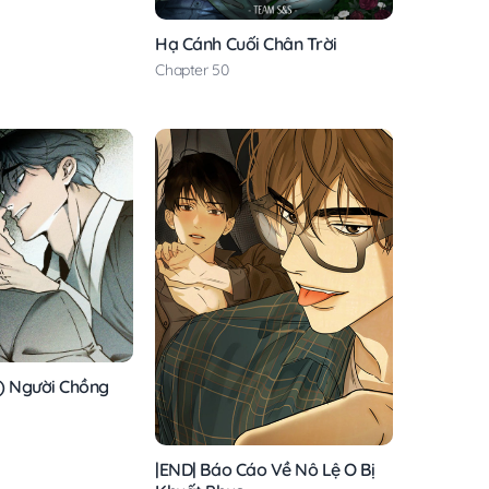
Hạ Cánh Cuối Chân Trời
Chapter 50
 Người Chồng
|END| Báo Cáo Về Nô Lệ O Bị