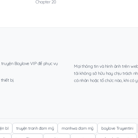
Chapter 20
, truyện Boylove VIP để phục vụ
Mọi thông tin và hình ảnh trên web
tôi không sở hữu hay chịu trách n
hiết bị.
cá nhân hoặc tổ chức nào, khi có y
yện bl
truyện tranh đam mỹ
manhwa đam mỹ
boylove Truyentini