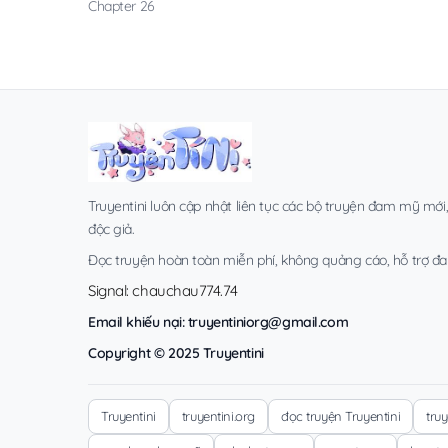
Chapter 26
Truyentini luôn cập nhật liên tục các bộ truyện đam mỹ mới
độc giả.
Đọc truyện hoàn toàn miễn phí, không quảng cáo, hỗ trợ đa t
Signal: chauchau774.74
Email khiếu nại:
truyentiniorg@gmail.com
Copyright © 2025 Truyentini
Truyentini
truyentini.org
đọc truyện Truyentini
tru