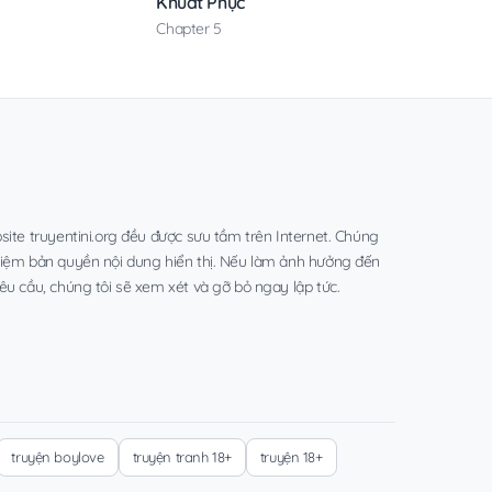
Khuất Phục
Chapter 5
site truyentini.org đều được sưu tầm trên Internet. Chúng
hiệm bản quyền nội dung hiển thị. Nếu làm ảnh hưởng đến
êu cầu, chúng tôi sẽ xem xét và gỡ bỏ ngay lập tức.
truyện boylove
truyện tranh 18+
truyện 18+