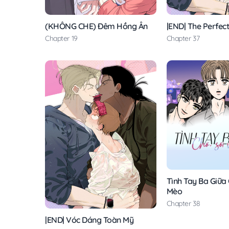
(KHÔNG CHE) Đêm Hồng Ân
|END| The Perfect
Chapter 19
Chapter 37
Tình Tay Ba Giữa 
Mèo
Chapter 38
|END| Vóc Dáng Toàn Mỹ