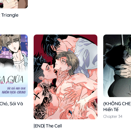
 Triangle
(KHÔNG CHE)
Chó, Sói Và
Hiến Tế
Chapter 34
|END| The Cell