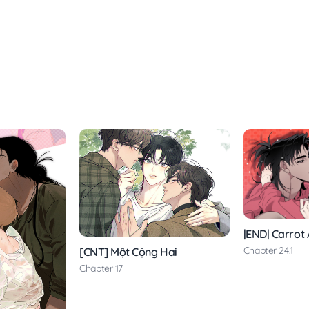
|END| Carrot 
Chapter 24.1
[CNT] Một Cộng Hai
Chapter 17