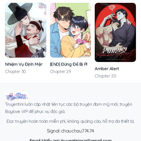
Nhiệm Vụ Định Mệnh
|END| Đừng Để Bị Phát Hiện!!
Amber Alert
Chapter 30
Chapter 29
Chapter 20
Truyentini luôn cập nhật liên tục các bộ truyện đam mỹ mới, truyện
Boylove VIP để phục vụ độc giả.
Đọc truyện hoàn toàn miễn phí, không quảng cáo, hỗ trợ đa thiết bị.
Signal: chauchau774.74
Email khiếu nại:
truyentiniorg@gmail.com