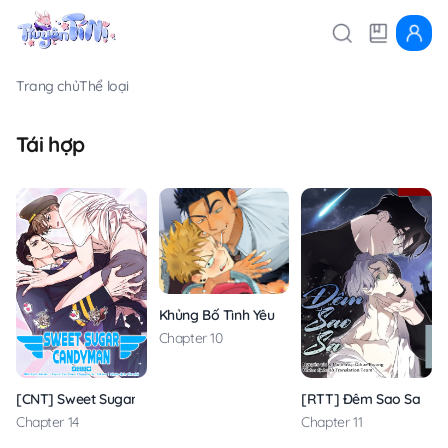
Trang chủ
Thể loại
Tái hợp
Khủng Bố Tình Yêu Thanh Thuần
Chapter 10
[CNT] Sweet Sugar Candyman
[RTT] Đêm Sao Sa
Chapter 14
Chapter 11