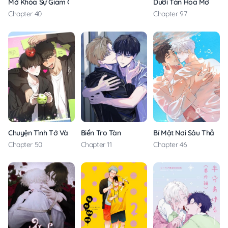
Mở Khóa Sự Giam Cầm Êm Ái
Dưới Tán Hoa Mơ
Chapter 40
Chapter 97
Chuyện Tình Tớ Và Cậu
Biển Tro Tàn
Bí Mật Nơi Sâu Thẳm
Chapter 50
Chapter 11
Chapter 46