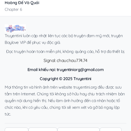
Hoàng Đế Và Quái Vật
Chapter 6
Truyentini luôn cập nhật liên tục các bộ truyện đam mỹ mới, truyện
Boylove VIP để phục vụ độc giả.
Đọc truyện hoàn toàn miễn phí, không quảng cáo, hỗ trợ đa thiết bị.
Signal: chauchau774.74
Email khiếu nại:
truyentiniorg@gmail.com
Copyright © 2025 Truyentini
Mọi thông tin và hình ảnh trên website truyentini.org đều được sưu
tầm trên Internet. Chúng tôi không sở hữu hay chịu trách nhiệm bản
quyền nội dung hiển thị. Nếu làm ảnh hưởng đến cá nhân hoặc tổ
chức nào, khi có yêu cầu, chúng tôi sẽ xem xét và gỡ bỏ ngay lập
tức.