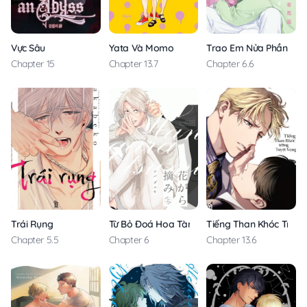
Vực Sâu
Yata Và Momo
Trao Em Nửa Phần Đời 
Chapter 15
Chapter 13.7
Chapter 6.6
Trái Rụng
Từ Bỏ Đoá Hoa Tàn
Tiếng Than Khóc Trong
Chapter 5.5
Chapter 6
Chapter 13.6