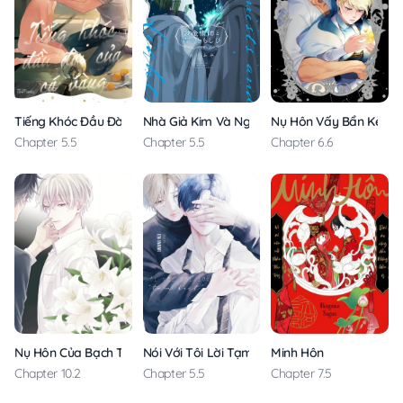
Tiếng Khóc Đầu Đời Của Cá Vàng
Nhà Giả Kim Và Ngọn Đèn Xanh
Nụ Hôn Vấy Bẩn Kẻ Ng
Chapter 5.5
Chapter 5.5
Chapter 6.6
Nụ Hôn Của Bạch Tuyết
Nói Với Tôi Lời Tạm Biệt
Minh Hôn
Chapter 10.2
Chapter 5.5
Chapter 7.5