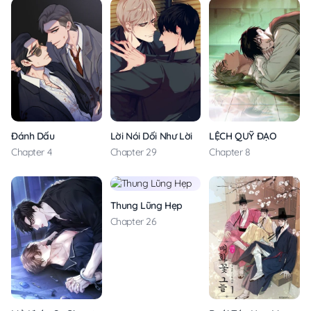
Đánh Dấu
Lời Nói Dối Như Lời Nói Dối
LỆCH QUỸ ĐẠO
Chapter 4
Chapter 29
Chapter 8
Thung Lũng Hẹp
Chapter 26