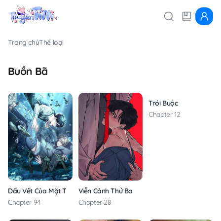
Trang chủ
Thể loại
Buồn Bã
Trói Buộc
Chapter 12
Dấu Vết Của Mặt Trời
Viễn Cảnh Thứ Ba
Chapter 94
Chapter 28