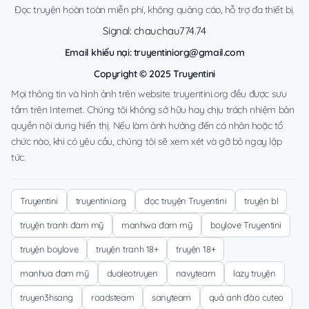
Đọc truyện hoàn toàn miễn phí, không quảng cáo, hỗ trợ đa thiết bị.
Signal: chauchau774.74
Email khiếu nại:
truyentiniorg@gmail.com
Copyright © 2025 Truyentini
Mọi thông tin và hình ảnh trên website truyentini.org đều được sưu
tầm trên Internet. Chúng tôi không sở hữu hay chịu trách nhiệm bản
quyền nội dung hiển thị. Nếu làm ảnh hưởng đến cá nhân hoặc tổ
chức nào, khi có yêu cầu, chúng tôi sẽ xem xét và gỡ bỏ ngay lập
tức.
Truyentini
truyentini.org
đọc truyện Truyentini
truyện bl
truyện tranh đam mỹ
manhwa đam mỹ
boylove Truyentini
truyện boylove
truyện tranh 18+
truyện 18+
manhua đam mỹ
dualeotruyen
navyteam
lazy truyện
truyen3hsang
roadsteam
sanyteam
quả anh đào cuteo