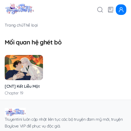
Trang chủ
Thể loại
Mối quan hệ ghét bỏ
[CNT] Kết Liễu Một Vị Thần
Chapter 19
Truyentini luôn cập nhật liên tục các bộ truyện đam mỹ mới, truyện
Boylove VIP để phục vụ độc giả.