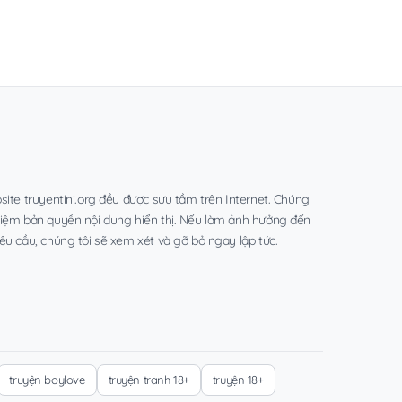
site truyentini.org đều được sưu tầm trên Internet. Chúng
hiệm bản quyền nội dung hiển thị. Nếu làm ảnh hưởng đến
êu cầu, chúng tôi sẽ xem xét và gỡ bỏ ngay lập tức.
truyện boylove
truyện tranh 18+
truyện 18+