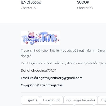
|END| Scoop
SCOOP
Chapter 79
Chapter 78
Truyentini luôn cập nhật liên tục các bộ truyện đam mỹ mới
độc giả.
Đọc truyện hoàn toàn miễn phí, không quảng cáo, hỗ trợ đa t
Signal: chauchau774.74
Email khiếu nại:
truyentiniorg@gmail.com
Copyright © 2025 Truyentini
Truyentini
truyentini.org
đọc truyện Truyentini
tru