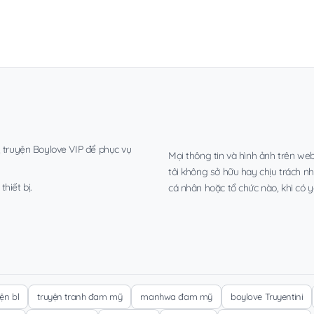
, truyện Boylove VIP để phục vụ
Mọi thông tin và hình ảnh trên web
tôi không sở hữu hay chịu trách n
hiết bị.
cá nhân hoặc tổ chức nào, khi có y
yện bl
truyện tranh đam mỹ
manhwa đam mỹ
boylove Truyentini