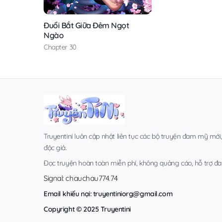
Đuổi Bắt Giữa Đêm Ngọt
Ngào
Chapter 30
Truyentini luôn cập nhật liên tục các bộ truyện đam mỹ mới
độc giả.
Đọc truyện hoàn toàn miễn phí, không quảng cáo, hỗ trợ đa t
Signal: chauchau774.74
Email khiếu nại:
truyentiniorg@gmail.com
Copyright © 2025 Truyentini