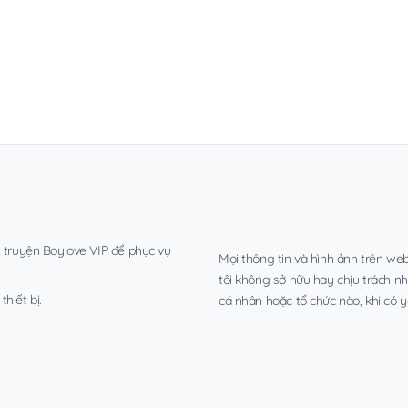
, truyện Boylove VIP để phục vụ
Mọi thông tin và hình ảnh trên web
tôi không sở hữu hay chịu trách n
hiết bị.
cá nhân hoặc tổ chức nào, khi có y