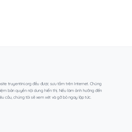
site truyentini.org đều được sưu tầm trên Internet. Chúng
hiệm bản quyền nội dung hiển thị. Nếu làm ảnh hưởng đến
êu cầu, chúng tôi sẽ xem xét và gỡ bỏ ngay lập tức.