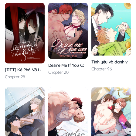
Tình yêu và danh vọng
Desire Me If You Can
Chapter 96
[RTT] Kẻ Phá Vỡ Lời Nguyền Của Gia Tộc
Chapter 20
Chapter 28