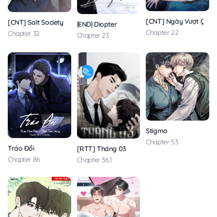
[CNT] Ngày Vượt Qua 
[CNT] Salt Society
|END| Diopter
Chapter 22
Chapter 32
Chapter 23
Stigma
Chapter 53
Tráo Đổi
[RTT] Tháng 03
Chapter 86
Chapter 36.1