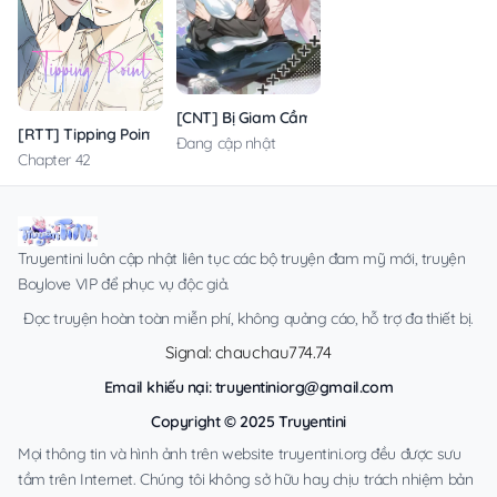
[CNT] Bị Giam Cầm Cùng Thanh Mai Trúc Mã
[RTT] Tipping Point
Đang cập nhật
Chapter 42
Truyentini luôn cập nhật liên tục các bộ truyện đam mỹ mới, truyện
Boylove VIP để phục vụ độc giả.
Đọc truyện hoàn toàn miễn phí, không quảng cáo, hỗ trợ đa thiết bị.
Signal: chauchau774.74
Email khiếu nại:
truyentiniorg@gmail.com
Copyright © 2025 Truyentini
Mọi thông tin và hình ảnh trên website truyentini.org đều được sưu
tầm trên Internet. Chúng tôi không sở hữu hay chịu trách nhiệm bản