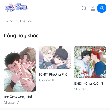
Trang chủ
Thể loại
Công hay khóc
[CNT] Phương Pháp Nhắm Trúng X
Chapter 11
|END| Mộng Xuân Thì
Chapter 8
(KHÔNG CHE) Thế Giới Của Tôi
Chapter 31