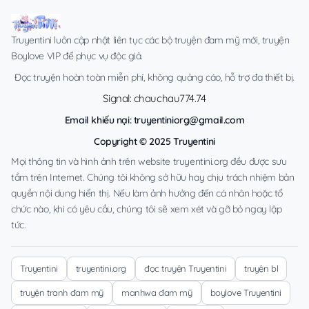
Truyentini luôn cập nhật liên tục các bộ truyện đam mỹ mới, truyện
Boylove VIP để phục vụ độc giả.
Đọc truyện hoàn toàn miễn phí, không quảng cáo, hỗ trợ đa thiết bị.
Signal: chauchau774.74
Email khiếu nại:
truyentiniorg@gmail.com
Copyright © 2025 Truyentini
Mọi thông tin và hình ảnh trên website truyentini.org đều được sưu
tầm trên Internet. Chúng tôi không sở hữu hay chịu trách nhiệm bản
quyền nội dung hiển thị. Nếu làm ảnh hưởng đến cá nhân hoặc tổ
chức nào, khi có yêu cầu, chúng tôi sẽ xem xét và gỡ bỏ ngay lập
tức.
Truyentini
truyentini.org
đọc truyện Truyentini
truyện bl
truyện tranh đam mỹ
manhwa đam mỹ
boylove Truyentini