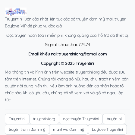
Truyentini luôn cập nhật liên tục các bộ truyện đam mỹ mới, truyện
Boylove VIP để phục vụ độc giả.
Đọc truyện hoàn toàn miễn phí, không quảng cáo, hỗ trợ đa thiết bị.
Signal: chauchau774.74
Email khiếu nại:
truyentiniorg@gmail.com
Copyright © 2025 Truyentini
Mọi thông tin và hình ảnh trên website truyentini.org đều được sưu
tầm trên Internet. Chúng tôi không sở hữu hay chịu trách nhiệm bản
quyền nội dung hiển thị. Nếu làm ảnh hưởng đến cá nhân hoặc tổ
chức nào, khi có yêu cầu, chúng tôi sẽ xem xét và gỡ bỏ ngay lập
tức.
Truyentini
truyentini.org
đọc truyện Truyentini
truyện bl
truyện tranh đam mỹ
manhwa đam mỹ
boylove Truyentini