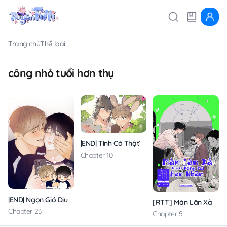
Trang chủ
Thể loại
công nhỏ tuổi hơn thụ
|END| Tình Cờ Thật?!
Chapter 10
|END| Ngọn Gió Dịu Dàng
[RTT] Màn Lăn Xả Của
Chapter 23
Chapter 5