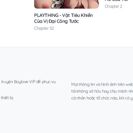
Chapter 2
PLAYTHING - Vật Tiêu Khiển
Của Vị Đại Công Tước
Chapter 52
, truyện Boylove VIP để phục vụ
Mọi thông tin và hình ảnh trên web
tôi không sở hữu hay chịu trách n
hiết bị.
cá nhân hoặc tổ chức nào, khi có y