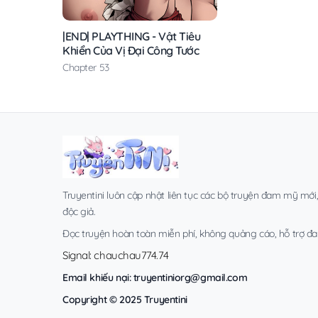
|END| PLAYTHING - Vật Tiêu
Khiển Của Vị Đại Công Tước
Chapter 53
Truyentini luôn cập nhật liên tục các bộ truyện đam mỹ mới
độc giả.
Đọc truyện hoàn toàn miễn phí, không quảng cáo, hỗ trợ đa t
Signal: chauchau774.74
Email khiếu nại:
truyentiniorg@gmail.com
Copyright © 2025 Truyentini