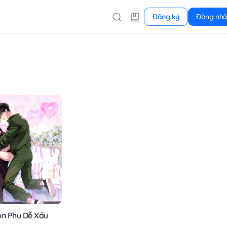
Đăng ký
Đăng nh
ôn Phu Dễ Xấu