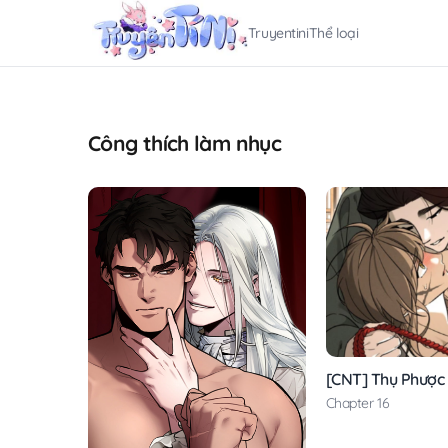
Truyentini
Thể loại
Công thích làm nhục
[CNT] Thụ Phược
Chapter 16