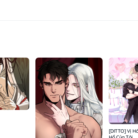
[DITTO] Vị H
Hổ Của Tôi