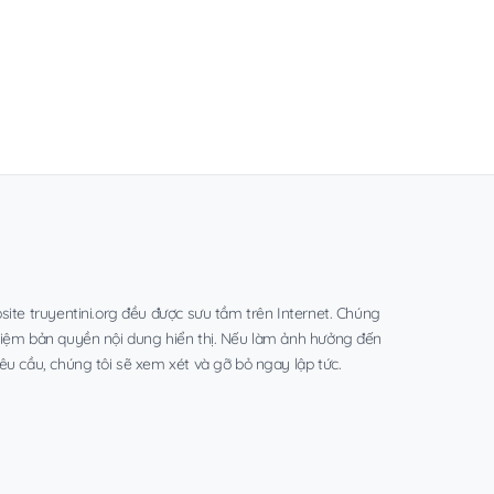
site truyentini.org đều được sưu tầm trên Internet. Chúng
hiệm bản quyền nội dung hiển thị. Nếu làm ảnh hưởng đến
êu cầu, chúng tôi sẽ xem xét và gỡ bỏ ngay lập tức.