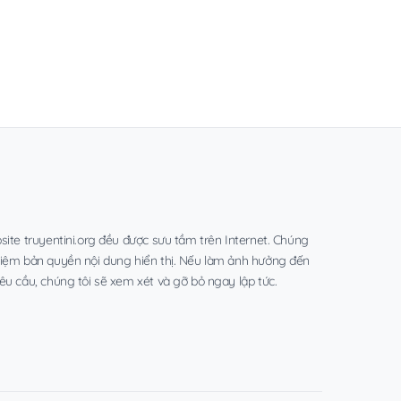
site truyentini.org đều được sưu tầm trên Internet. Chúng
hiệm bản quyền nội dung hiển thị. Nếu làm ảnh hưởng đến
êu cầu, chúng tôi sẽ xem xét và gỡ bỏ ngay lập tức.