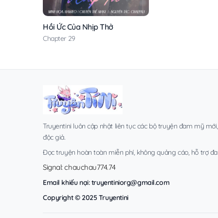
Hồi Ức Của Nhịp Thở
Chapter 29
Truyentini luôn cập nhật liên tục các bộ truyện đam mỹ mới
độc giả.
Đọc truyện hoàn toàn miễn phí, không quảng cáo, hỗ trợ đa t
Signal: chauchau774.74
Email khiếu nại:
truyentiniorg@gmail.com
Copyright © 2025 Truyentini