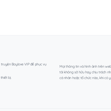
, truyện Boylove VIP để phục vụ
Mọi thông tin và hình ảnh trên web
tôi không sở hữu hay chịu trách n
hiết bị.
cá nhân hoặc tổ chức nào, khi có y