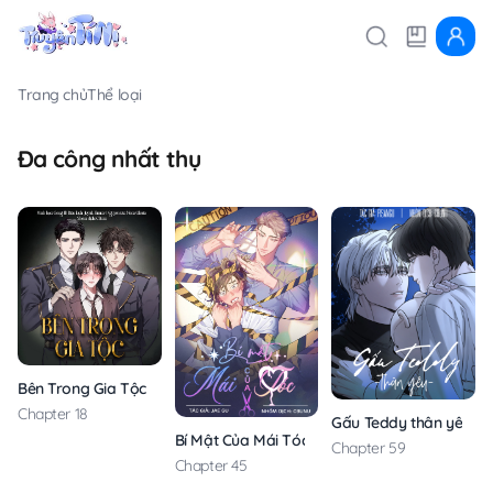
Trang chủ
Thể loại
Đa công nhất thụ
Bên Trong Gia Tộc
Chapter 18
Gấu Teddy thân yêu
Bí Mật Của Mái Tóc
Chapter 59
Chapter 45