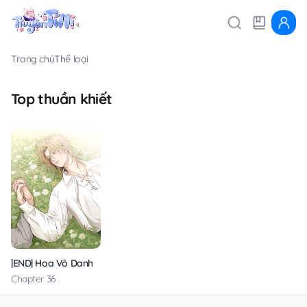
Trang chủ
Thể loại
Top thuần khiết
|END| Hoa Vô Danh
Chapter 36