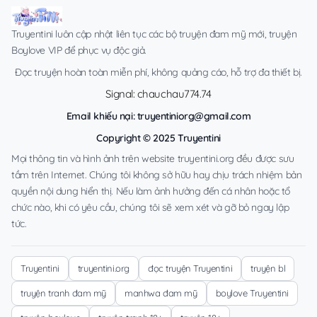
Truyentini luôn cập nhật liên tục các bộ truyện đam mỹ mới, truyện
Boylove VIP để phục vụ độc giả.
Đọc truyện hoàn toàn miễn phí, không quảng cáo, hỗ trợ đa thiết bị.
Signal: chauchau774.74
Email khiếu nại:
truyentiniorg@gmail.com
Copyright © 2025 Truyentini
Mọi thông tin và hình ảnh trên website truyentini.org đều được sưu
tầm trên Internet. Chúng tôi không sở hữu hay chịu trách nhiệm bản
quyền nội dung hiển thị. Nếu làm ảnh hưởng đến cá nhân hoặc tổ
chức nào, khi có yêu cầu, chúng tôi sẽ xem xét và gỡ bỏ ngay lập
tức.
Truyentini
truyentini.org
đọc truyện Truyentini
truyện bl
truyện tranh đam mỹ
manhwa đam mỹ
boylove Truyentini