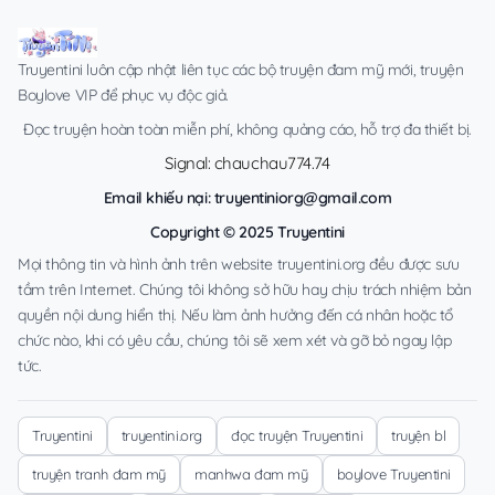
Truyentini luôn cập nhật liên tục các bộ truyện đam mỹ mới, truyện
Boylove VIP để phục vụ độc giả.
Đọc truyện hoàn toàn miễn phí, không quảng cáo, hỗ trợ đa thiết bị.
Signal: chauchau774.74
Email khiếu nại:
truyentiniorg@gmail.com
Copyright © 2025 Truyentini
Mọi thông tin và hình ảnh trên website truyentini.org đều được sưu
tầm trên Internet. Chúng tôi không sở hữu hay chịu trách nhiệm bản
quyền nội dung hiển thị. Nếu làm ảnh hưởng đến cá nhân hoặc tổ
chức nào, khi có yêu cầu, chúng tôi sẽ xem xét và gỡ bỏ ngay lập
tức.
Truyentini
truyentini.org
đọc truyện Truyentini
truyện bl
truyện tranh đam mỹ
manhwa đam mỹ
boylove Truyentini