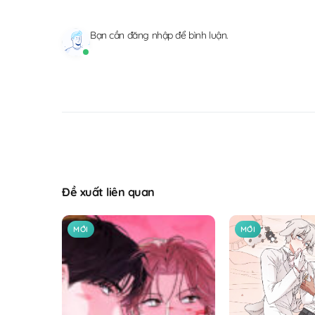
Bạn cần
đăng nhập
để bình luận.
Đề xuất liên quan
MỚI
MỚI