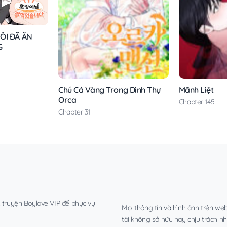
ÔI ĐÃ ĂN
G
Chú Cá Vàng Trong Dinh Thự
Mãnh Liệt
Orca
Chapter 145
Chapter 31
, truyện Boylove VIP để phục vụ
Mọi thông tin và hình ảnh trên web
tôi không sở hữu hay chịu trách n