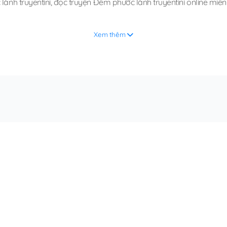
ành truyentini
,
đọc truyện Đêm phước lành truyentini online miễn
Xem thêm