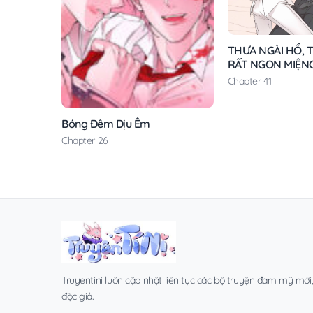
THƯA NGÀI HỔ, T
RẤT NGON MIỆN
Chapter 41
Bóng Đêm Dịu Êm
Chapter 26
Truyentini luôn cập nhật liên tục các bộ truyện đam mỹ mới
độc giả.