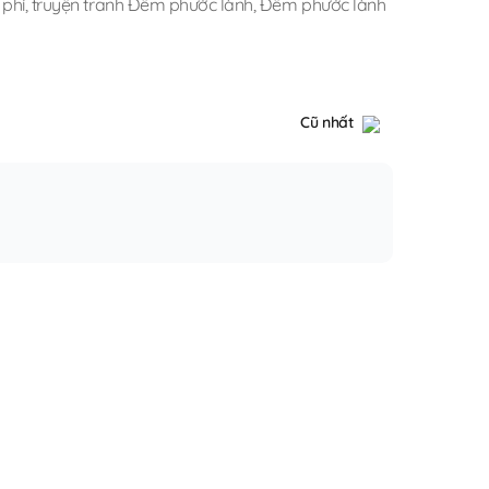
 phí
,
truyện tranh Đêm phước lành
,
Đêm phước lành
Cũ nhất