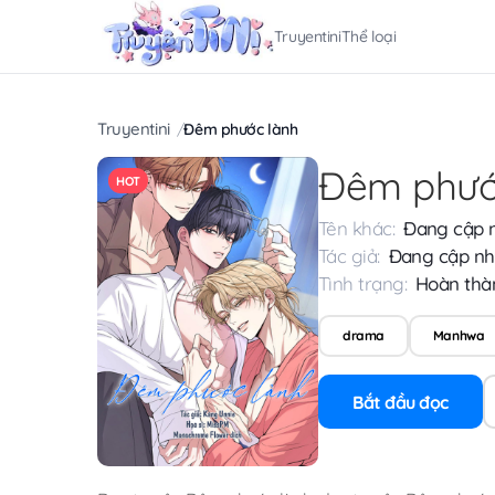
Truyentini
Thể loại
Truyentini
Đêm phước lành
Đêm phướ
HOT
Tên khác:
Đang cập 
Tác giả:
Đang cập nh
Tình trạng:
Hoàn thà
drama
Manhwa
Bắt đầu đọc