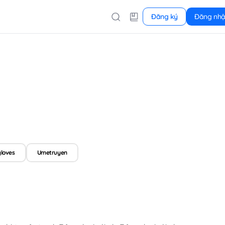
Đăng ký
Đăng nh
loves
Umetruyen