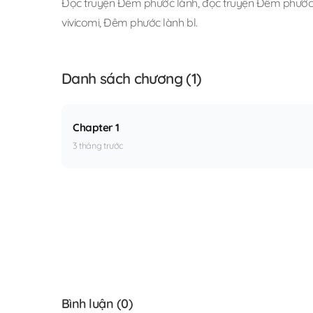
Đọc truyện Đêm phước lành
,
đọc truyện Đêm phước l
vivicomi
,
Đêm phước lành bl
.
Danh sách chương (1)
Chapter 1
3 tháng trước
Bình luận (
0
)