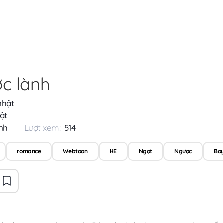
c lành
nhật
ật
nh
Lượt xem:
514
romance
Webtoon
HE
Ngọt
Ngược
Boy