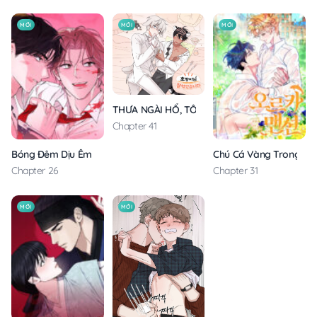
MỚI
MỚI
MỚI
THƯA NGÀI HỔ, TÔI ĐÃ ĂN RẤT NGON MIỆNG
Chapter 41
Bóng Đêm Dịu Êm
Chú Cá Vàng Trong Din
Chapter 26
Chapter 31
MỚI
MỚI