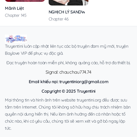
Mãnh Liệt
NGHỊCH LÝ SANDWICH
Chapter 145
Chapter 46
Truyentini luôn cập nhật liên tục các bộ truyện đam mỹ mới, truyện
Boylove VIP để phục vụ độc giả.
Đọc truyện hoàn toàn miễn phí, không quảng cáo, hỗ trợ đa thiết bị.
Signal: chauchau774.74
Email khiếu nại:
truyentiniorg@gmail.com
Copyright © 2025 Truyentini
Mọi thông tin và hình ảnh trên website truyentini.org đều được sưu
tầm trên Internet. Chúng tôi không sở hữu hay chịu trách nhiệm bản
quyền nội dung hiển thị. Nếu làm ảnh hưởng đến cá nhân hoặc tổ
chức nào, khi có yêu cầu, chúng tôi sẽ xem xét và gỡ bỏ ngay lập
tức.