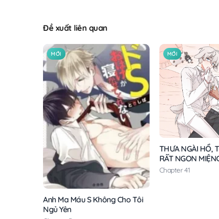
Đề xuất liên quan
MỚI
MỚI
THƯA NGÀI HỔ, T
RẤT NGON MIỆN
Chapter 41
Anh Ma Máu S Không Cho Tôi
Ngủ Yên