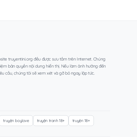
site truyentini.org đều được sưu tầm trên Internet. Chúng
hiệm bản quyền nội dung hiển thị. Nếu làm ảnh hưởng đến
êu cầu, chúng tôi sẽ xem xét và gỡ bỏ ngay lập tức.
truyện boylove
truyện tranh 18+
truyện 18+