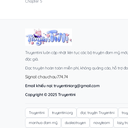
Chapter 5
Truyentini luôn cập nhật liên tục các bộ truyện đam mỹ mới
độc giả.
Đọc truyện hoàn toàn miễn phí, không quảng cáo, hỗ trợ đa t
Signal: chauchau774.74
Email khiếu nại:
truyentiniorg@gmail.com
Copyright © 2025 Truyentini
Truyentini
truyentini.org
đọc truyện Truyentini
tru
manhua đam mỹ
dualeotruyen
navyteam
lazy t