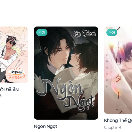
MỚI
MỚI
ÔI ĐÃ ĂN
G
Không Thể Q
Ngòn Ngọt
Chapter 4