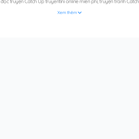
,
đọc truyện Catch Up truyentini online miễn phí
,
truyện tranh Catc
Xem thêm