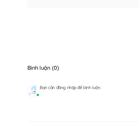
Bình luận (
0
)
Bạn cần
đăng nhập
để bình luận.