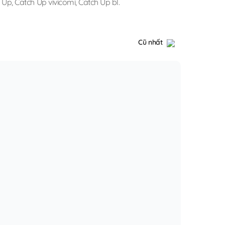
h Up
,
Catch Up vivicomi
,
Catch Up bl
.
Cũ nhất