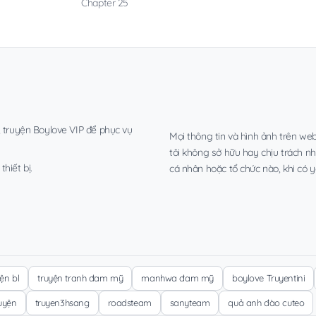
Chapter 25
, truyện Boylove VIP để phục vụ
Mọi thông tin và hình ảnh trên web
tôi không sở hữu hay chịu trách n
hiết bị.
cá nhân hoặc tổ chức nào, khi có y
yện bl
truyện tranh đam mỹ
manhwa đam mỹ
boylove Truyentini
ruyện
truyen3hsang
roadsteam
sanyteam
quả anh đào cuteo