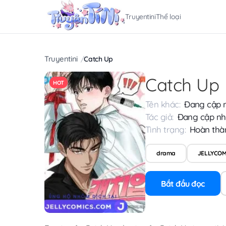
Truyentini
Thể loại
Truyentini
Catch Up
Catch Up
HOT
Tên khác:
Đang cập 
Tác giả:
Đang cập nh
Tình trạng:
Hoàn thà
drama
JELLYCOM
Bắt đầu đọc