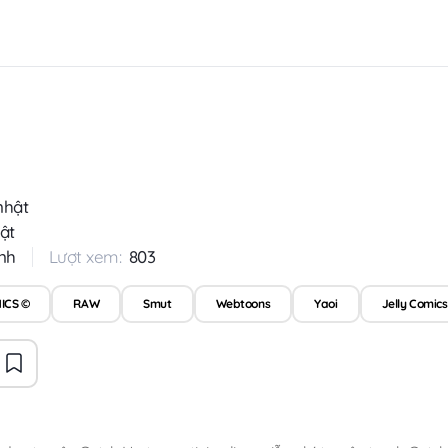
nhật
ật
nh
Lượt xem:
803
ICS ©
RAW
Smut
Webtoons
Yaoi
Jelly Comics