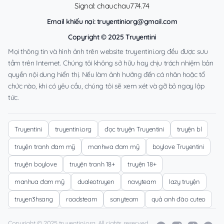
Signal: chauchau774.74
Email khiếu nại:
truyentiniorg@gmail.com
Copyright © 2025 Truyentini
Mọi thông tin và hình ảnh trên website truyentini.org đều được sưu
tầm trên Internet. Chúng tôi không sở hữu hay chịu trách nhiệm bản
quyền nội dung hiển thị. Nếu làm ảnh hưởng đến cá nhân hoặc tổ
chức nào, khi có yêu cầu, chúng tôi sẽ xem xét và gỡ bỏ ngay lập
tức.
Truyentini
truyentini.org
đọc truyện Truyentini
truyện bl
truyện tranh đam mỹ
manhwa đam mỹ
boylove Truyentini
truyện boylove
truyện tranh 18+
truyện 18+
manhua đam mỹ
dualeotruyen
navyteam
lazy truyện
truyen3hsang
roadsteam
sanyteam
quả anh đào cuteo
Copyright © 2025 truyentini.org. All rights reserved.