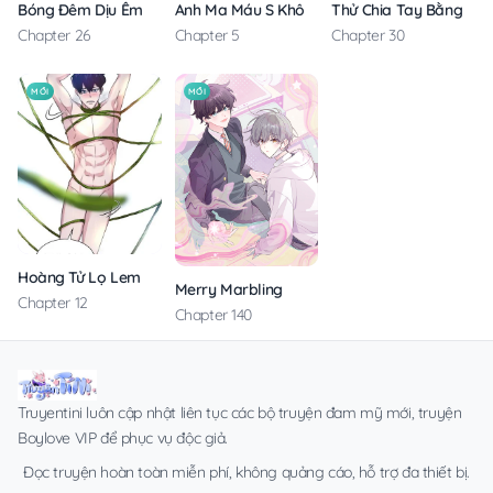
Anh Ma Máu S Không Cho Tôi Ngủ Yên
Thử Chia Tay Bằng Các
Bóng Đêm Dịu Êm
Chapter 5
Chapter 30
Chapter 26
MỚI
MỚI
Hoàng Tử Lọ Lem
Merry Marbling
Chapter 12
Chapter 140
Truyentini luôn cập nhật liên tục các bộ truyện đam mỹ mới, truyện
Boylove VIP để phục vụ độc giả.
Đọc truyện hoàn toàn miễn phí, không quảng cáo, hỗ trợ đa thiết bị.