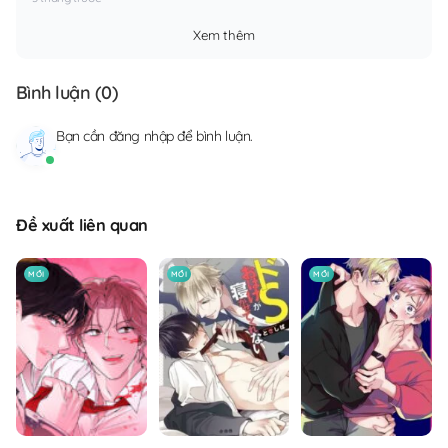
Xem thêm
Bình luận (
0
)
Bạn cần
đăng nhập
để bình luận.
Đề xuất liên quan
MỚI
MỚI
MỚI