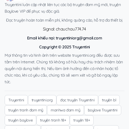
Truyentini luôn cập nhật liên tục các bộ truyện đam mỹ mới, truyện
Boylove VIP để phục vụ độc giả.
Đọc truyện hoàn toàn miễn phí, không quảng cáo, hỗ trợ đa thiết bị.
Signal: chauchau774.74
Email khiếu nại:
truyentiniorg@gmail.com
Copyright © 2025 Truyentini
Mọi thông tin và hình ảnh trên website truyentini.org đều được sưu
tầm trên Internet. Chúng tôi không sở hữu hay chịu trách nhiệm bản
quyền nội dung hiển thị. Nếu làm ảnh hưởng đến cá nhân hoặc tổ
chức nào, khi có yêu cầu, chúng tôi sẽ xem xét và gỡ bỏ ngay lập
tức.
Truyentini
truyentini.org
đọc truyện Truyentini
truyện bl
truyện tranh đam mỹ
manhwa đam mỹ
boylove Truyentini
truyện boylove
truyện tranh 18+
truyện 18+