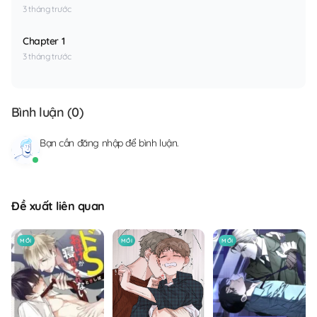
3 tháng trước
Chapter 1
3 tháng trước
Bình luận (
0
)
Bạn cần
đăng nhập
để bình luận.
Đề xuất liên quan
MỚI
MỚI
MỚI