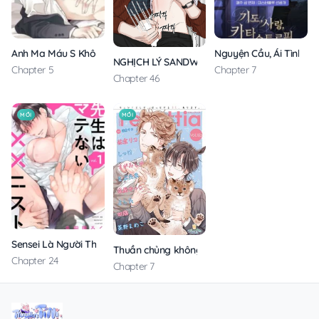
Anh Ma Máu S Không Cho Tôi Ngủ Yên
Nguyện Cầu, Ái Tình, T
NGHỊCH LÝ SANDWICH
Chapter 5
Chapter 7
Chapter 46
MỚI
MỚI
Sensei Là Người Thích Chơi Mông
Thuần chủng không rung động
Chapter 24
Chapter 7