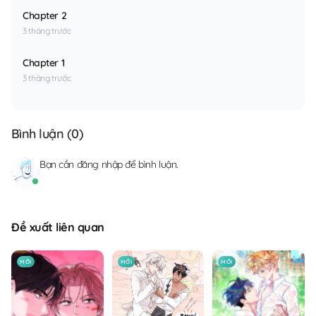
Chapter 2
3 tháng trước
Chapter 1
3 tháng trước
Bình luận (
0
)
Bạn cần
đăng nhập
để bình luận.
Đề xuất liên quan
MỚI
MỚI
MỚI