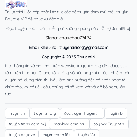
Truyentini luôn cập nhật liên tục các bộ truyện đam mỹ mới, truyện
Boylove VIP để phục vụ độc giả.
Đọc truyện hoàn toàn miễn phí, không quảng cáo, hỗ trợ đa thiết bị.
Signal: chauchau774.74
Email khiếu nại:
truyentiniorg@gmail.com
Copyright © 2025 Truyentini
Mọi thông tin và hình ảnh trên website truyentini.org đều được sưu
tầm trên Internet. Chúng tôi không sở hữu hay chịu trách nhiệm bản
quyền nội dung hiển thị. Nếu làm ảnh hưởng đến cá nhân hoặc tổ
chức nào, khi có yêu cầu, chúng tôi sẽ xem xét và gỡ bỏ ngay lập
tức.
Truyentini
truyentini.org
đọc truyện Truyentini
truyện bl
truyện tranh đam mỹ
manhwa đam mỹ
boylove Truyentini
truyện boylove
truyện tranh 18+
truyện 18+