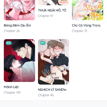
THƯA NGÀI HỔ, TÔI ĐÃ ĂN RẤT NGON MIỆNG
Chapter 41
Bóng Đêm Dịu Êm
Chú Cá Vàng Trong Din
Chapter 26
Chapter 31
MỚI
MỚI
Mãnh Liệt
NGHỊCH LÝ SANDWICH
Chapter 145
Chapter 46