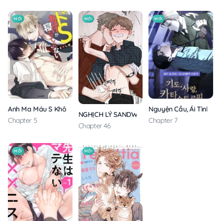
MỚI
MỚI
MỚI
Anh Ma Máu S Không Cho Tôi Ngủ Yên
Nguyện Cầu, Ái Tình, T
NGHỊCH LÝ SANDWICH
Chapter 5
Chapter 7
Chapter 46
MỚI
MỚI