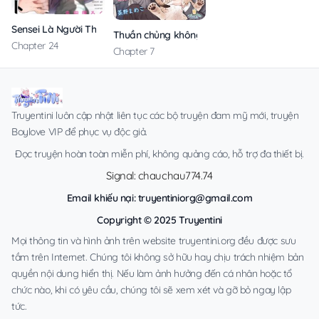
Sensei Là Người Thích Chơi Mông
Thuần chủng không rung động
Chapter 24
Chapter 7
Truyentini luôn cập nhật liên tục các bộ truyện đam mỹ mới, truyện
Boylove VIP để phục vụ độc giả.
Đọc truyện hoàn toàn miễn phí, không quảng cáo, hỗ trợ đa thiết bị.
Signal: chauchau774.74
Email khiếu nại:
truyentiniorg@gmail.com
Copyright © 2025 Truyentini
Mọi thông tin và hình ảnh trên website truyentini.org đều được sưu
tầm trên Internet. Chúng tôi không sở hữu hay chịu trách nhiệm bản
quyền nội dung hiển thị. Nếu làm ảnh hưởng đến cá nhân hoặc tổ
chức nào, khi có yêu cầu, chúng tôi sẽ xem xét và gỡ bỏ ngay lập
tức.