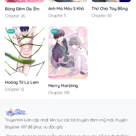
Anh Ma Máu S Không Cho Tôi Ngủ Yên
Thử Chia Tay Bằng Các
Bóng Đêm Dịu Êm
Chapter 5
Chapter 30
Chapter 26
MỚI
MỚI
Hoàng Tử Lọ Lem
Merry Marbling
Chapter 12
Chapter 140
Truyentini luôn cập nhật liên tục các bộ truyện đam mỹ mới, truyện
Boylove VIP để phục vụ độc giả.