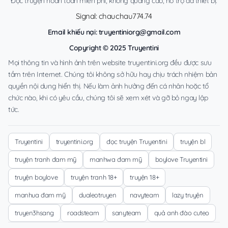
Đọc truyện hoàn toàn miễn phí, không quảng cáo, hỗ trợ đa thiết bị.
Signal: chauchau774.74
Email khiếu nại:
truyentiniorg@gmail.com
Copyright © 2025 Truyentini
Mọi thông tin và hình ảnh trên website truyentini.org đều được sưu
tầm trên Internet. Chúng tôi không sở hữu hay chịu trách nhiệm bản
quyền nội dung hiển thị. Nếu làm ảnh hưởng đến cá nhân hoặc tổ
chức nào, khi có yêu cầu, chúng tôi sẽ xem xét và gỡ bỏ ngay lập
tức.
Truyentini
truyentini.org
đọc truyện Truyentini
truyện bl
truyện tranh đam mỹ
manhwa đam mỹ
boylove Truyentini
truyện boylove
truyện tranh 18+
truyện 18+
manhua đam mỹ
dualeotruyen
navyteam
lazy truyện
truyen3hsang
roadsteam
sanyteam
quả anh đào cuteo