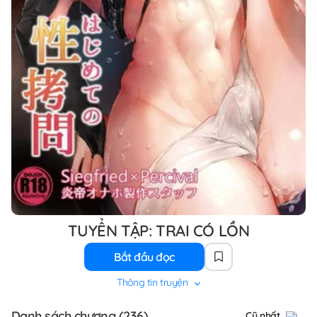
TUYỂN TẬP: TRAI CÓ LỒN
Bắt đầu đọc
Thông tin truyện
Danh sách chương (236)
Cũ nhất