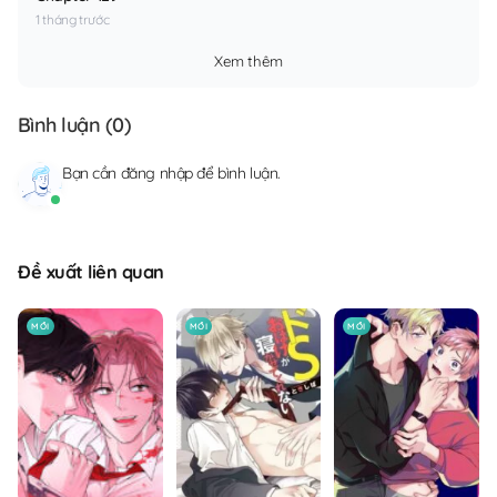
1 tháng trước
Xem thêm
Bình luận (
0
)
Bạn cần
đăng nhập
để bình luận.
Đề xuất liên quan
MỚI
MỚI
MỚI