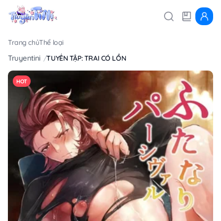
Trang chủ
Thể loại
Truyentini
TUYỂN TẬP: TRAI CÓ LỒN
HOT