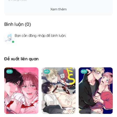
Xem thêm
Bình luận (
0
)
Bạn cần
đăng nhập
để bình luận.
Đề xuất liên quan
MỚI
MỚI
MỚI