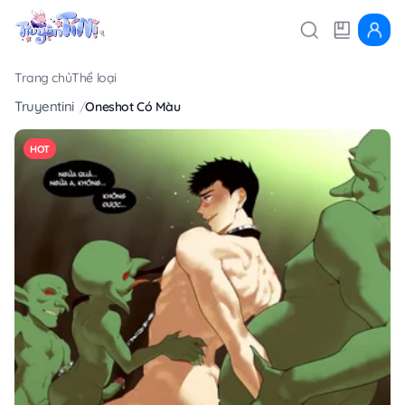
Trang chủ
Thể loại
Truyentini
Oneshot Có Màu
HOT