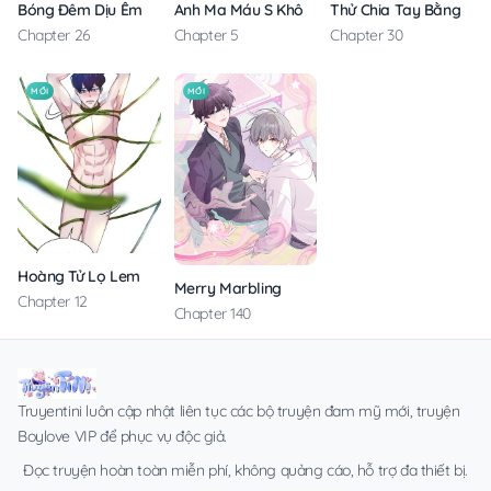
Anh Ma Máu S Không Cho Tôi Ngủ Yên
Thử Chia Tay Bằng Các
Bóng Đêm Dịu Êm
Chapter 5
Chapter 30
Chapter 26
MỚI
MỚI
Hoàng Tử Lọ Lem
Merry Marbling
Chapter 12
Chapter 140
Truyentini luôn cập nhật liên tục các bộ truyện đam mỹ mới, truyện
Boylove VIP để phục vụ độc giả.
Đọc truyện hoàn toàn miễn phí, không quảng cáo, hỗ trợ đa thiết bị.