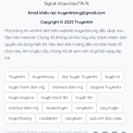
Signal: chauchau774.74
Email khiếu nại:
truyentiniorg@gmail.com
Copyright © 2025 Truyentini
Mọi thông tin và hình ảnh trên website truyentini.org đều được sưu
tầm trên Internet. Chúng tôi không sở hữu hay chịu trách nhiệm bản
quyền nội dung hiển thị. Nếu làm ảnh hưởng đến cá nhân hoặc tổ
chức nào, khi có yêu cầu, chúng tôi sẽ xem xét và gỡ bỏ ngay lập
tức.
Truyentini
truyentini.org
đọc truyện Truyentini
truyện bl
truyện tranh đam mỹ
manhwa đam mỹ
boylove Truyentini
truyện boylove
truyện tranh 18+
truyện 18+
manhua đam mỹ
dualeotruyen
navyteam
lazy truyện
truyen3hsang
roadsteam
sanyteam
quả anh đào cuteo
Copyright © 2025 truyentini.org. All rights reserved.