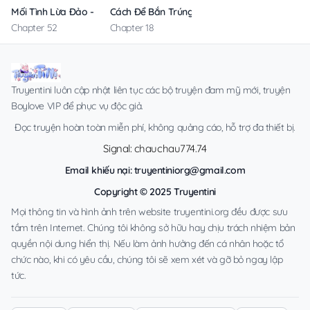
Mối Tình Lừa Đảo – Không Che
Cách Để Bắn Trúng Đích
Chapter 52
Chapter 18
Truyentini luôn cập nhật liên tục các bộ truyện đam mỹ mới, truyện
Boylove VIP để phục vụ độc giả.
Đọc truyện hoàn toàn miễn phí, không quảng cáo, hỗ trợ đa thiết bị.
Signal: chauchau774.74
Email khiếu nại:
truyentiniorg@gmail.com
Copyright © 2025 Truyentini
Mọi thông tin và hình ảnh trên website truyentini.org đều được sưu
tầm trên Internet. Chúng tôi không sở hữu hay chịu trách nhiệm bản
quyền nội dung hiển thị. Nếu làm ảnh hưởng đến cá nhân hoặc tổ
chức nào, khi có yêu cầu, chúng tôi sẽ xem xét và gỡ bỏ ngay lập
tức.