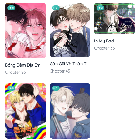
MỚI
MỚI
MỚI
In My Bad
Chapter 35
Gần Gũi Và Thân Thương
Bóng Đêm Dịu Êm
Chapter 43
Chapter 26
MỚI
MỚI