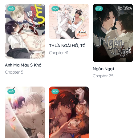
MỚI
MỚI
MỚI
THƯA NGÀI HỔ, TÔI ĐÃ ĂN RẤT NGON MIỆNG
Chapter 41
Anh Ma Máu S Không Cho Tôi Ngủ Yên
Ngòn Ngọt
Chapter 5
Chapter 25
MỚI
MỚI