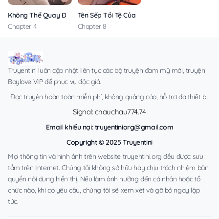
Không Thể Quay Đầu
Tên Sếp Tồi Tệ Của Tôi
Chapter 4
Chapter 8
Truyentini luôn cập nhật liên tục các bộ truyện đam mỹ mới, truyện
Boylove VIP để phục vụ độc giả.
Đọc truyện hoàn toàn miễn phí, không quảng cáo, hỗ trợ đa thiết bị.
Signal: chauchau774.74
Email khiếu nại:
truyentiniorg@gmail.com
Copyright © 2025 Truyentini
Mọi thông tin và hình ảnh trên website truyentini.org đều được sưu
tầm trên Internet. Chúng tôi không sở hữu hay chịu trách nhiệm bản
quyền nội dung hiển thị. Nếu làm ảnh hưởng đến cá nhân hoặc tổ
chức nào, khi có yêu cầu, chúng tôi sẽ xem xét và gỡ bỏ ngay lập
tức.