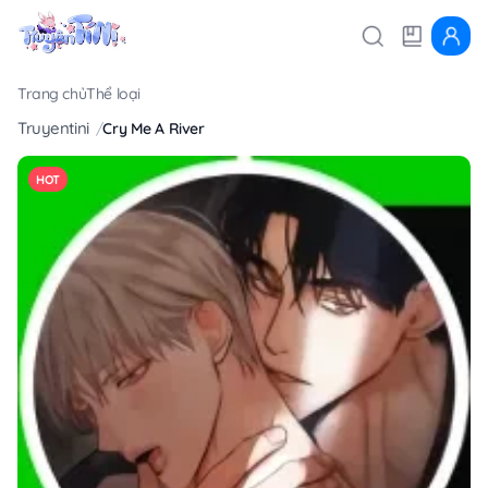
Trang chủ
Thể loại
Truyentini
Cry Me A River
HOT