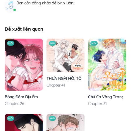
Bạn cần
đăng nhập
để bình luận.
Đề xuất liên quan
MỚI
MỚI
MỚI
THƯA NGÀI HỔ, TÔI ĐÃ ĂN RẤT NGON MIỆNG
Chapter 41
Bóng Đêm Dịu Êm
Chú Cá Vàng Trong Din
Chapter 26
Chapter 31
MỚI
MỚI