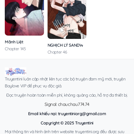
Mãnh Liệt
NGHỊCH LÝ SANDWICH
Chapter 145
Chapter 46
Truyentini luôn cập nhật liên tục các bộ truyện đam mỹ mới, truyện
Boylove VIP để phục vụ độc giả.
Đọc truyện hoàn toàn miễn phí, không quảng cáo, hỗ trợ đa thiết bị.
Signal: chauchau774.74
Email khiếu nại:
truyentiniorg@gmail.com
Copyright © 2025 Truyentini
Mọi thông tin và hình ảnh trên website truyentini.org đều được sưu