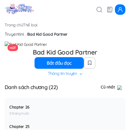
Trang chủ
Thể loại
Truyentini
Bad Kid Good Partner
HOT
Bad Kid Good Partner
Bắt đầu đọc
Thông tin truyện
Danh sách chương (22)
Cũ nhất
Chapter 26
3 tháng trước
Chapter 25