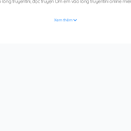
lòng truyentini
,
đọc truyện Ôm em vào lòng truyentini online miễ
Xem thêm