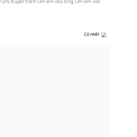
n phí
,
truyện tranh Ôm em vào lòng
,
Ôm em vào
Cũ nhất