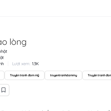
o lòng
nhật
ật
nh
Lượt xem:
1.3K
Truyện tranh đam mỹ
truyentranhdammy
Truyện tranh đa