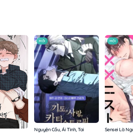
MỚI
MỚI
Nguyện Cầu, Ái Tình, Tai
Sensei Là Ngư