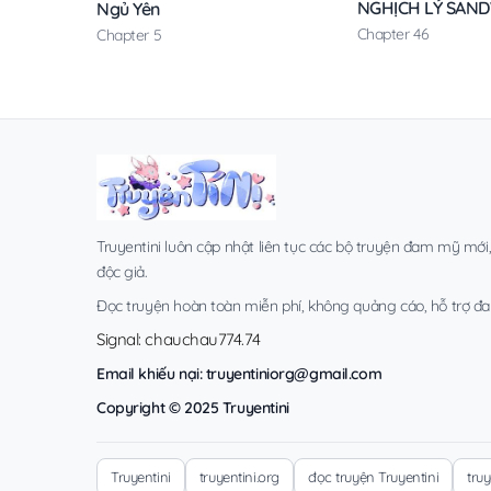
NGHỊCH LÝ SAN
Ngủ Yên
Chapter 46
Chapter 5
Truyentini luôn cập nhật liên tục các bộ truyện đam mỹ mới
độc giả.
Đọc truyện hoàn toàn miễn phí, không quảng cáo, hỗ trợ đa t
Signal: chauchau774.74
Email khiếu nại:
truyentiniorg@gmail.com
Copyright © 2025 Truyentini
Truyentini
truyentini.org
đọc truyện Truyentini
tru