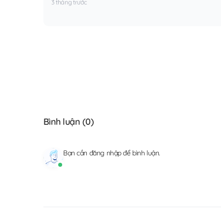
3 tháng trước
Bình luận (
0
)
Bạn cần
đăng nhập
để bình luận.