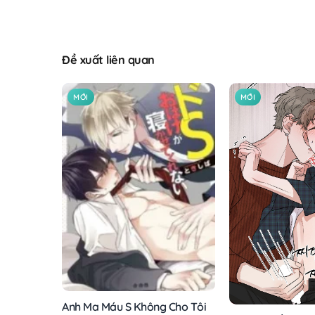
Đề xuất liên quan
MỚI
MỚI
Anh Ma Máu S Không Cho Tôi