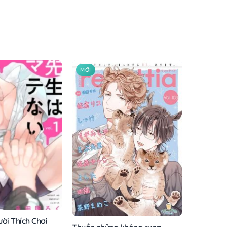
MỚI
ời Thích Chơi