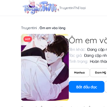
Truyentini
Thể loại
Truyentini
Ôm em vào lòng
Ôm em và
HOT
Tên khác:
Đang cập 
Tác giả:
Đang cập nh
Tình trạng:
Hoàn thà
Manhua
Đam Mỹ
Bắt đầu đọc