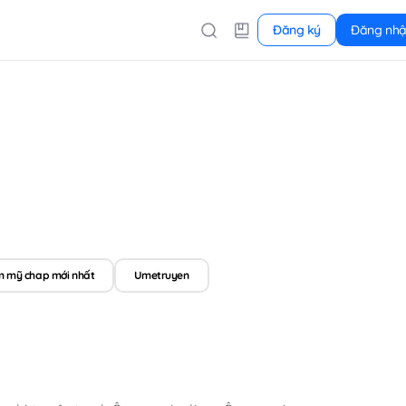
Đăng ký
Đăng nh
m mỹ chap mới nhất
Umetruyen