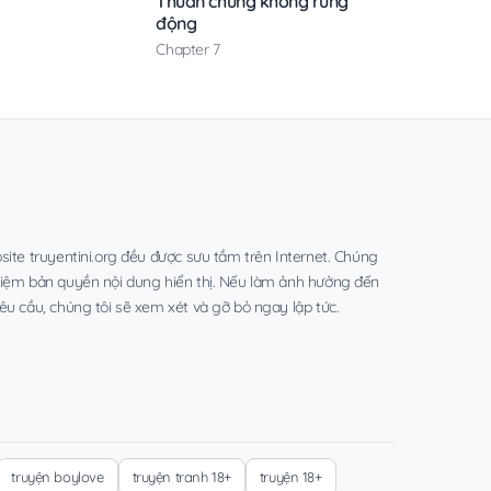
Thuần chủng không rung
động
Chapter 7
site truyentini.org đều được sưu tầm trên Internet. Chúng
hiệm bản quyền nội dung hiển thị. Nếu làm ảnh hưởng đến
êu cầu, chúng tôi sẽ xem xét và gỡ bỏ ngay lập tức.
truyện boylove
truyện tranh 18+
truyện 18+