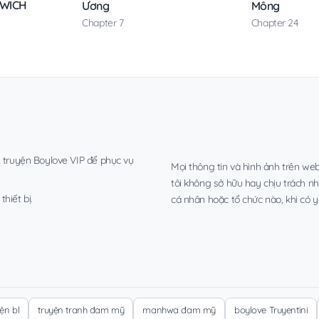
DWICH
Ương
Mông
Chapter 7
Chapter 24
, truyện Boylove VIP để phục vụ
Mọi thông tin và hình ảnh trên web
tôi không sở hữu hay chịu trách n
hiết bị.
cá nhân hoặc tổ chức nào, khi có y
yện bl
truyện tranh đam mỹ
manhwa đam mỹ
boylove Truyentini