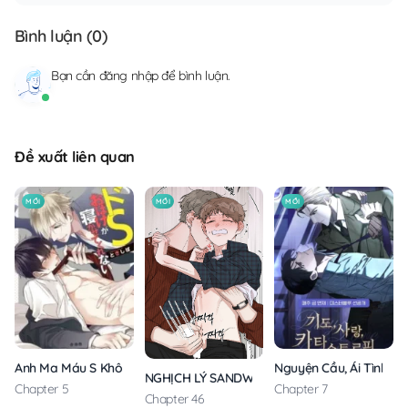
Bình luận (
0
)
Bạn cần
đăng nhập
để bình luận.
Đề xuất liên quan
MỚI
MỚI
MỚI
Anh Ma Máu S Không Cho Tôi Ngủ Yên
Nguyện Cầu, Ái Tình, T
NGHỊCH LÝ SANDWICH
Chapter 5
Chapter 7
Chapter 46