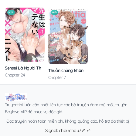
MỚI
MỚI
Sensei Là Người Thích Chơi Mông
Thuần chủng không rung động
Chapter 24
Chapter 7
Truyentini luôn cập nhật liên tục các bộ truyện đam mỹ mới, truyện
Boylove VIP để phục vụ độc giả.
Đọc truyện hoàn toàn miễn phí, không quảng cáo, hỗ trợ đa thiết bị.
Signal: chauchau774.74