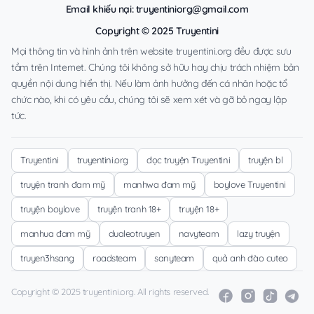
Email khiếu nại:
truyentiniorg@gmail.com
Copyright © 2025 Truyentini
Mọi thông tin và hình ảnh trên website truyentini.org đều được sưu
tầm trên Internet. Chúng tôi không sở hữu hay chịu trách nhiệm bản
quyền nội dung hiển thị. Nếu làm ảnh hưởng đến cá nhân hoặc tổ
chức nào, khi có yêu cầu, chúng tôi sẽ xem xét và gỡ bỏ ngay lập
tức.
Truyentini
truyentini.org
đọc truyện Truyentini
truyện bl
truyện tranh đam mỹ
manhwa đam mỹ
boylove Truyentini
truyện boylove
truyện tranh 18+
truyện 18+
manhua đam mỹ
dualeotruyen
navyteam
lazy truyện
truyen3hsang
roadsteam
sanyteam
quả anh đào cuteo
Copyright © 2025 truyentini.org. All rights reserved.