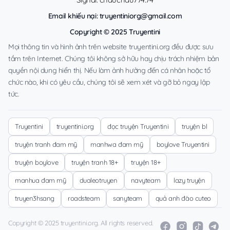
Email khiếu nại:
truyentiniorg@gmail.com
Copyright © 2025 Truyentini
Mọi thông tin và hình ảnh trên website truyentini.org đều được sưu
tầm trên Internet. Chúng tôi không sở hữu hay chịu trách nhiệm bản
quyền nội dung hiển thị. Nếu làm ảnh hưởng đến cá nhân hoặc tổ
chức nào, khi có yêu cầu, chúng tôi sẽ xem xét và gỡ bỏ ngay lập
tức.
Truyentini
truyentini.org
đọc truyện Truyentini
truyện bl
truyện tranh đam mỹ
manhwa đam mỹ
boylove Truyentini
truyện boylove
truyện tranh 18+
truyện 18+
manhua đam mỹ
dualeotruyen
navyteam
lazy truyện
truyen3hsang
roadsteam
sanyteam
quả anh đào cuteo
Copyright © 2025 truyentini.org. All rights reserved.