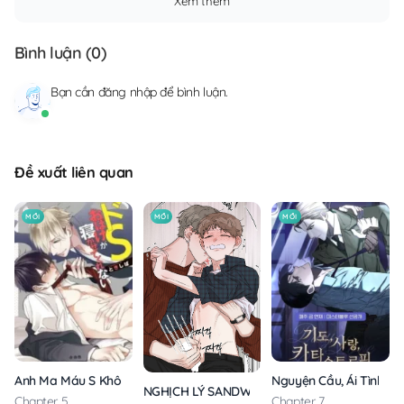
Xem thêm
Bình luận (
0
)
Bạn cần
đăng nhập
để bình luận.
Đề xuất liên quan
MỚI
MỚI
MỚI
Anh Ma Máu S Không Cho Tôi Ngủ Yên
Nguyện Cầu, Ái Tình, T
NGHỊCH LÝ SANDWICH
Chapter 5
Chapter 7