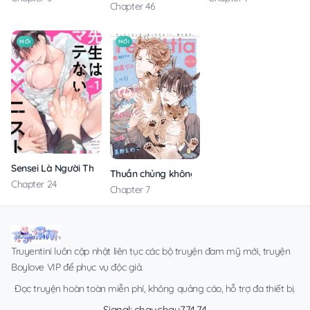
Chapter 46
MỚI
MỚI
Sensei Là Người Thích Chơi Mông
Thuần chủng không rung động
Chapter 24
Chapter 7
Truyentini luôn cập nhật liên tục các bộ truyện đam mỹ mới, truyện
Boylove VIP để phục vụ độc giả.
Đọc truyện hoàn toàn miễn phí, không quảng cáo, hỗ trợ đa thiết bị.
Signal: chauchau774.74