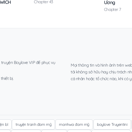
Chapter 43
DWICH
Ương
Chapter 7
, truyện Boylove VIP để phục vụ
Mọi thông tin và hình ảnh trên web
tôi không sở hữu hay chịu trách n
hiết bị.
cá nhân hoặc tổ chức nào, khi có y
yện bl
truyện tranh đam mỹ
manhwa đam mỹ
boylove Truyentini