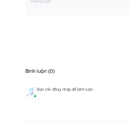
2 tháng trước
Bình luận (
0
)
Bạn cần
đăng nhập
để bình luận.