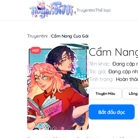
Truyentini
Thể loại
Truyentini
Cẩm Nang Cua Gái
Cẩm Nang
HOT
Tên khác:
Đang cập 
Tác giả:
Đang cập nh
Tình trạng:
Hoàn thà
Truyện Màu
Lãng
Bắt đầu đọc