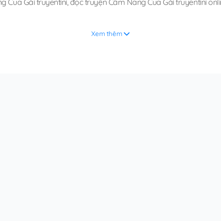
 Cua Gái truyentini
,
đọc truyện Cẩm Nang Cua Gái truyentini onli
Xem thêm