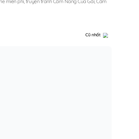
ne miễn phí
,
truyện tranh Cẩm Nang Cua Gái
,
Cẩm
Cũ nhất