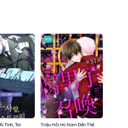
MỚI
i Tình, Tai
Triệu Hồi Hủ Nam Đến Thế