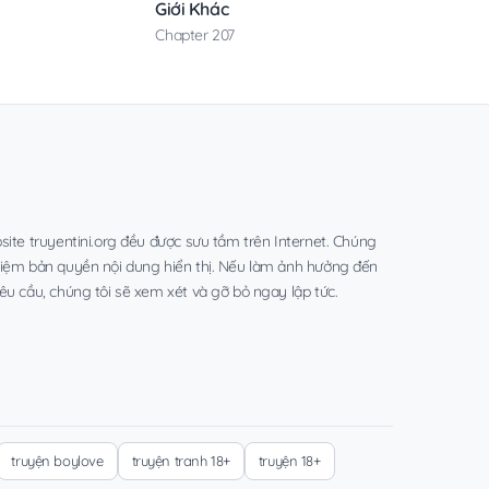
Giới Khác
Chapter 207
site truyentini.org đều được sưu tầm trên Internet. Chúng
hiệm bản quyền nội dung hiển thị. Nếu làm ảnh hưởng đến
êu cầu, chúng tôi sẽ xem xét và gỡ bỏ ngay lập tức.
truyện boylove
truyện tranh 18+
truyện 18+