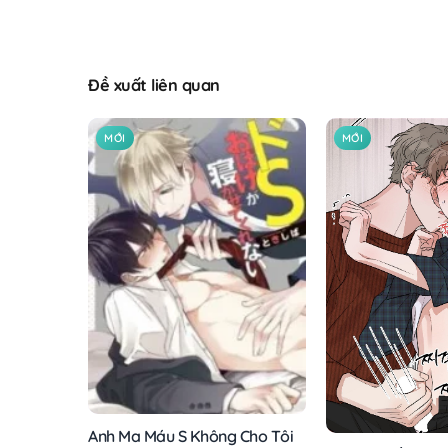
Đề xuất liên quan
MỚI
MỚI
Anh Ma Máu S Không Cho Tôi