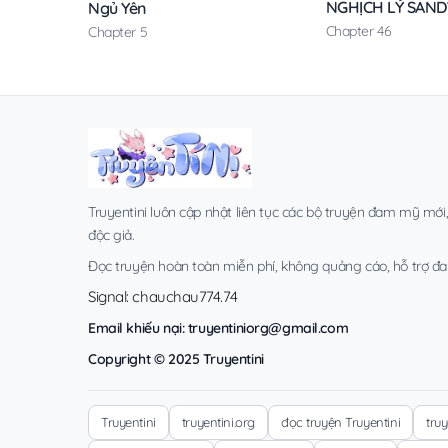
NGHỊCH LÝ SAN
Ngủ Yên
Chapter 46
Chapter 5
Truyentini luôn cập nhật liên tục các bộ truyện đam mỹ mới
độc giả.
Đọc truyện hoàn toàn miễn phí, không quảng cáo, hỗ trợ đa t
Signal: chauchau774.74
Email khiếu nại:
truyentiniorg@gmail.com
Copyright © 2025 Truyentini
Truyentini
truyentini.org
đọc truyện Truyentini
tru