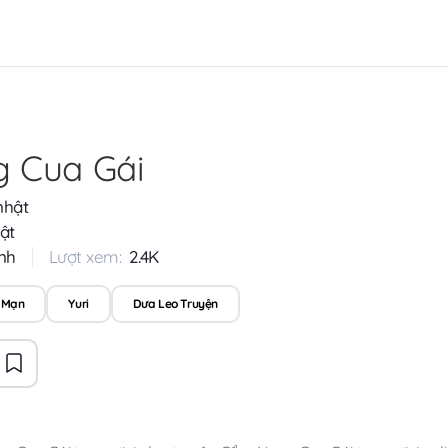
 Cua Gái
nhật
ật
nh
Lượt xem:
2.4K
 Mạn
Yuri
Dưa Leo Truyện