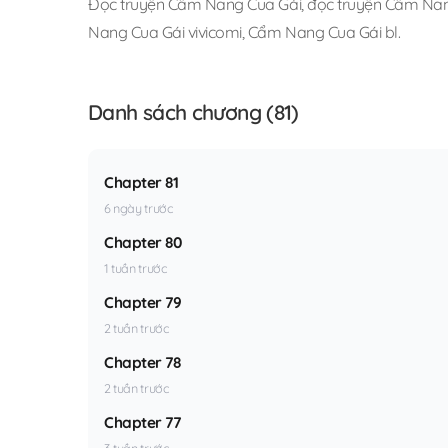
Đọc truyện Cẩm Nang Cua Gái
,
đọc truyện Cẩm Nang
Nang Cua Gái vivicomi
,
Cẩm Nang Cua Gái bl
.
Danh sách chương (81)
Chapter 81
6 ngày trước
Chapter 80
1 tuần trước
Chapter 79
2 tuần trước
Chapter 78
2 tuần trước
Chapter 77
3 tuần trước