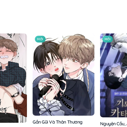
MỚI
MỚI
Gần Gũi Và Thân Thương
Nguyện Cầu, Á